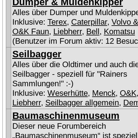
Dumper & Muldenkipper
Alles über Dumper und Muldenkipp
Inklusive:
Terex
,
Caterpillar
,
Volvo &
O&K Faun
,
Liebherr
,
Bell
,
Komatsu
(Benutzer im Forum aktiv: 12 Besuc
Seilbagger
Alles über die Oldtimer und auch di
Seilbagger - speziell für "Rainers
Sammlungen!" :-)
Inklusive:
Weserhütte
,
Menck
,
O&K
Liebherr
,
Seilbagger allgemein
,
De
Baumaschinenmuseum
Dieser neue Forumbereich
„Baumaschinenmuseum“ ist speziell