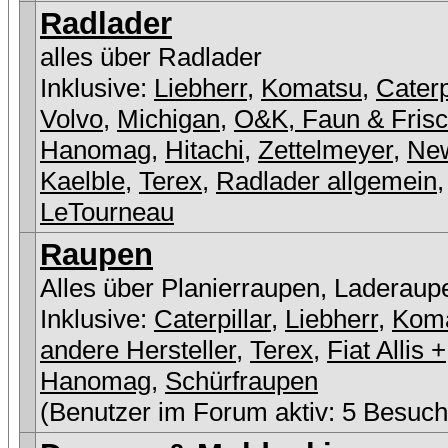
Radlader
alles über Radlader
Inklusive:
Liebherr
,
Komatsu
,
Caterp
Volvo
,
Michigan
,
O&K, Faun & Fris
Hanomag
,
Hitachi
,
Zettelmeyer
,
New
Kaelble
,
Terex
,
Radlader allgemein
,
LeTourneau
Raupen
Alles über Planierraupen, Laderaup
Inklusive:
Caterpillar
,
Liebherr
,
Kom
andere Hersteller
,
Terex
,
Fiat Allis +
Hanomag
,
Schürfraupen
(Benutzer im Forum aktiv: 5 Besuch