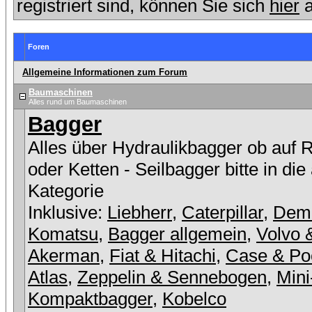
registriert sind, können Sie sich
hier
a
Foren
Allgemeine Informationen zum Forum
Baumaschinen
Alles rund um Baumaschinen
Bagger
Alles über Hydraulikbagger ob auf 
oder Ketten - Seilbagger bitte in die
Kategorie
Inklusive:
Liebherr
,
Caterpillar
,
Dem
Komatsu
,
Bagger allgemein
,
Volvo 
Akerman
,
Fiat & Hitachi
,
Case & Po
Atlas
,
Zeppelin & Sennebogen
,
Mini
Kompaktbagger
,
Kobelco