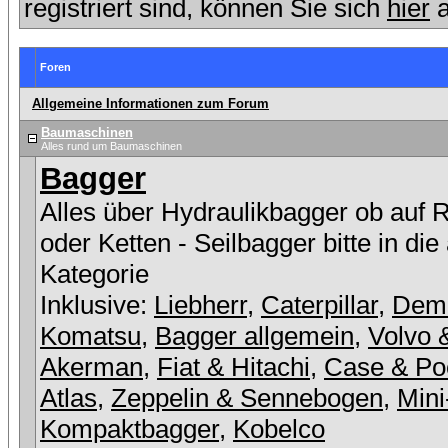
registriert sind, können Sie sich
hier
a
Foren
Allgemeine Informationen zum Forum
Baumaschinen
Alles rund um Baumaschinen
Bagger
Alles über Hydraulikbagger ob auf 
oder Ketten - Seilbagger bitte in die
Kategorie
Inklusive:
Liebherr
,
Caterpillar
,
Dem
Komatsu
,
Bagger allgemein
,
Volvo 
Akerman
,
Fiat & Hitachi
,
Case & Po
Atlas
,
Zeppelin & Sennebogen
,
Mini
Kompaktbagger
,
Kobelco