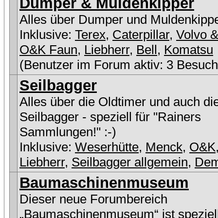
Dumper & Muldenkipper
Alles über Dumper und Muldenkipp
Inklusive:
Terex
,
Caterpillar
,
Volvo &
O&K Faun
,
Liebherr
,
Bell
,
Komatsu
(Benutzer im Forum aktiv: 3 Besuch
Seilbagger
Alles über die Oldtimer und auch di
Seilbagger - speziell für "Rainers
Sammlungen!" :-)
Inklusive:
Weserhütte
,
Menck
,
O&K
Liebherr
,
Seilbagger allgemein
,
De
Baumaschinenmuseum
Dieser neue Forumbereich
„Baumaschinenmuseum“ ist speziell