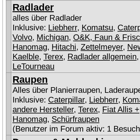
Radlader
alles über Radlader
Inklusive:
Liebherr
,
Komatsu
,
Caterp
Volvo
,
Michigan
,
O&K, Faun & Fris
Hanomag
,
Hitachi
,
Zettelmeyer
,
New
Kaelble
,
Terex
,
Radlader allgemein
,
LeTourneau
Raupen
Alles über Planierraupen, Laderaup
Inklusive:
Caterpillar
,
Liebherr
,
Kom
andere Hersteller
,
Terex
,
Fiat Allis +
Hanomag
,
Schürfraupen
(Benutzer im Forum aktiv: 1 Besuch