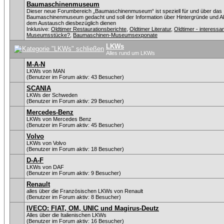
Baumaschinenmuseum
Dieser neue Forumbereich „Baumaschinenmuseum“ ist speziell für und über das
Baumaschinenmuseum gedacht und soll der Information über Hintergründe und Ak
dem Austausch diesbezüglich dienen
Inklusive:
Oldtimer Restaurationsberichte
,
Oldtimer Literatur
,
Oldtimer - interessa
Museumsstücke?
,
Baumaschinen-Museumsexponate
LKWs
Alles rund um LKWs
M-A-N
LKWs von MAN
(Benutzer im Forum aktiv: 43 Besucher)
SCANIA
LKWs der Schweden
(Benutzer im Forum aktiv: 29 Besucher)
Mercedes-Benz
LKWs von Mercedes Benz
(Benutzer im Forum aktiv: 45 Besucher)
Volvo
LKWs von Volvo
(Benutzer im Forum aktiv: 18 Besucher)
D-A-F
LKWs von DAF
(Benutzer im Forum aktiv: 9 Besucher)
Renault
alles über die Französischen LKWs von Renault
(Benutzer im Forum aktiv: 8 Besucher)
IVECO: FIAT, OM, UNIC und Magirus-Deutz
Alles über die Italienischen LKWs
(Benutzer im Forum aktiv: 16 Besucher)