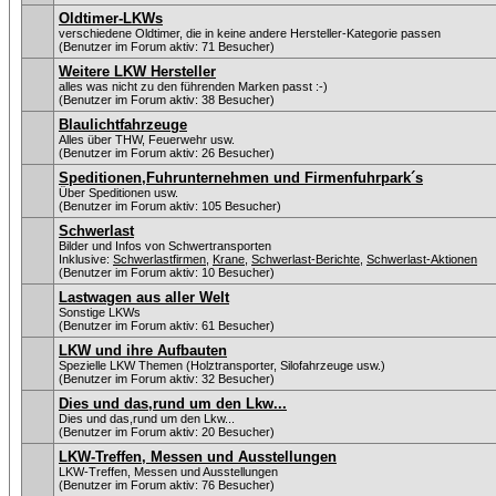
Oldtimer-LKWs
verschiedene Oldtimer, die in keine andere Hersteller-Kategorie passen
(Benutzer im Forum aktiv: 71 Besucher)
Weitere LKW Hersteller
alles was nicht zu den führenden Marken passt :-)
(Benutzer im Forum aktiv: 38 Besucher)
Blaulichtfahrzeuge
Alles über THW, Feuerwehr usw.
(Benutzer im Forum aktiv: 26 Besucher)
Speditionen,Fuhrunternehmen und Firmenfuhrpark´s
Über Speditionen usw.
(Benutzer im Forum aktiv: 105 Besucher)
Schwerlast
Bilder und Infos von Schwertransporten
Inklusive:
Schwerlastfirmen
,
Krane
,
Schwerlast-Berichte
,
Schwerlast-Aktionen
(Benutzer im Forum aktiv: 10 Besucher)
Lastwagen aus aller Welt
Sonstige LKWs
(Benutzer im Forum aktiv: 61 Besucher)
LKW und ihre Aufbauten
Spezielle LKW Themen (Holztransporter, Silofahrzeuge usw.)
(Benutzer im Forum aktiv: 32 Besucher)
Dies und das,rund um den Lkw...
Dies und das,rund um den Lkw...
(Benutzer im Forum aktiv: 20 Besucher)
LKW-Treffen, Messen und Ausstellungen
LKW-Treffen, Messen und Ausstellungen
(Benutzer im Forum aktiv: 76 Besucher)