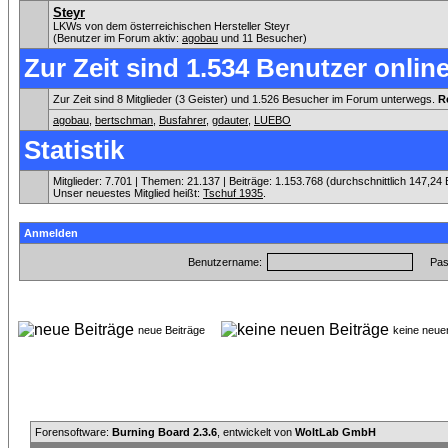
Steyr
LKWs von dem österreichischen Hersteller Steyr
(Benutzer im Forum aktiv:
agobau
und 11 Besucher)
Zur Zeit sind 1.534 Benutzer online
Zur Zeit sind 8 Mitglieder (3 Geister) und 1.526 Besucher im Forum unterwegs.
R
agobau
,
bertschman
,
Busfahrer
,
gdauter
,
LUEBO
Statistik
Mitglieder: 7.701 | Themen: 21.137 | Beiträge: 1.153.768 (durchschnittlich 147,24 
Unser neuestes Mitglied heißt:
Tschuf 1935
.
Anmelden
Benutzername:
Pas
neue Beiträge
keine neu
Forensoftware:
Burning Board 2.3.6
, entwickelt von
WoltLab GmbH