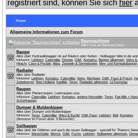
registriert sind, können Sie sich
hier
a
Foren
Allgemeine Informationen zum Forum
Baumaschinen
Alles rund um Baumaschinen
Bagger
Alles über Hydraulikbagger ob auf Rädern oder Ketten - Seilbagger bitte in die an
Inklusive:
Liebherr
,
Caterpillar
,
Demag
,
O&K
,
Komatsu
,
Bagger allgemein
,
Volvo &
Hitachi
,
Case & Poclain
,
Atlas
,
Zeppelin & Sennebogen
,
Mini- und Kompaktbagger
Radlader
alles über Radlader
Inklusive:
Liebherr
,
Komatsu
,
Caterpillar
,
Volvo
,
Michigan
,
O&K, Faun & Frisch
,
H
Zettelmeyer
,
New Holland
,
Kaelble
,
Terex
,
Radlader allgemein
,
LeTourneau
Raupen
Alles über Planierraupen, Laderaupen usw.
Inklusive:
Caterpillar
,
Liebherr
,
Komatsu
,
andere Hersteller
,
Terex
,
Fiat Allis + Ha
Schürfraupen
Dumper & Muldenkipper
Alles über Dumper und Muldenkipper
Inklusive:
Terex
,
Caterpillar
,
Volvo & Euclid
,
O&K Faun
,
Liebherr
,
Bell
,
Komatsu
(Benutzer im Forum aktiv: 9 Besucher)
Seilbagger
Alles über die Oldtimer und auch die neuen Seilbagger - speziell für "Rainers Sam
Inklusive:
Weserhütte
,
Menck
,
O&K
,
Fuchs
,
Liebherr
,
Seilbagger allgemein
,
Dema