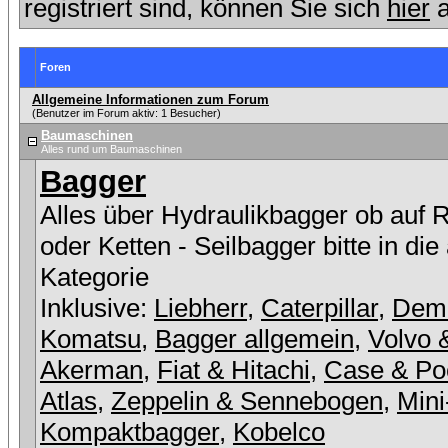
registriert sind, können Sie sich
hier
a
Foren
Allgemeine Informationen zum Forum
(Benutzer im Forum aktiv: 1 Besucher)
Baumaschinen
Alles rund um Baumaschinen
Bagger
Alles über Hydraulikbagger ob auf 
oder Ketten - Seilbagger bitte in die
Kategorie
Inklusive:
Liebherr
,
Caterpillar
,
Dem
Komatsu
,
Bagger allgemein
,
Volvo 
Akerman
,
Fiat & Hitachi
,
Case & Po
Atlas
,
Zeppelin & Sennebogen
,
Mini
Kompaktbagger
,
Kobelco