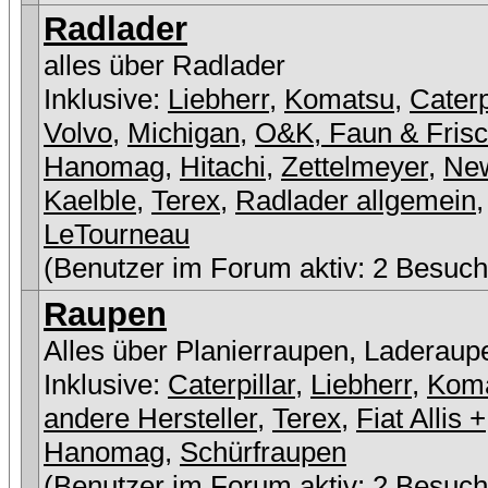
Radlader
alles über Radlader
Inklusive:
Liebherr
,
Komatsu
,
Caterp
Volvo
,
Michigan
,
O&K, Faun & Fris
Hanomag
,
Hitachi
,
Zettelmeyer
,
New
Kaelble
,
Terex
,
Radlader allgemein
,
LeTourneau
(Benutzer im Forum aktiv: 2 Besuch
Raupen
Alles über Planierraupen, Laderaup
Inklusive:
Caterpillar
,
Liebherr
,
Kom
andere Hersteller
,
Terex
,
Fiat Allis +
Hanomag
,
Schürfraupen
(Benutzer im Forum aktiv: 2 Besuch