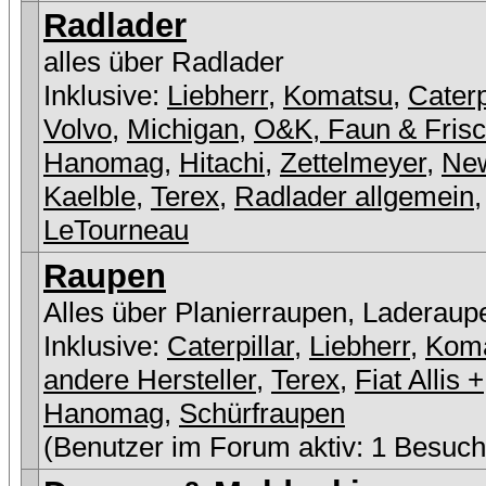
Radlader
alles über Radlader
Inklusive:
Liebherr
,
Komatsu
,
Caterp
Volvo
,
Michigan
,
O&K, Faun & Fris
Hanomag
,
Hitachi
,
Zettelmeyer
,
New
Kaelble
,
Terex
,
Radlader allgemein
,
LeTourneau
Raupen
Alles über Planierraupen, Laderaup
Inklusive:
Caterpillar
,
Liebherr
,
Kom
andere Hersteller
,
Terex
,
Fiat Allis +
Hanomag
,
Schürfraupen
(Benutzer im Forum aktiv: 1 Besuch