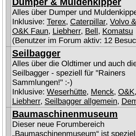
Dumper & Muldenkipper
Alles über Dumper und Muldenkipp
Inklusive:
Terex
,
Caterpillar
,
Volvo &
O&K Faun
,
Liebherr
,
Bell
,
Komatsu
(Benutzer im Forum aktiv: 12 Besuc
Seilbagger
Alles über die Oldtimer und auch di
Seilbagger - speziell für "Rainers
Sammlungen!" :-)
Inklusive:
Weserhütte
,
Menck
,
O&K
Liebherr
,
Seilbagger allgemein
,
De
Baumaschinenmuseum
Dieser neue Forumbereich
„Baumaschinenmuseum“ ist speziell