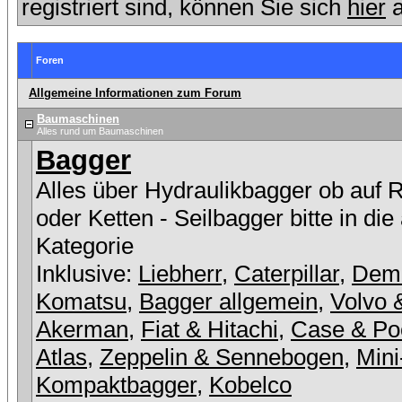
registriert sind, können Sie sich
hier
a
Foren
Allgemeine Informationen zum Forum
Baumaschinen
Alles rund um Baumaschinen
Bagger
Alles über Hydraulikbagger ob auf 
oder Ketten - Seilbagger bitte in die
Kategorie
Inklusive:
Liebherr
,
Caterpillar
,
Dem
Komatsu
,
Bagger allgemein
,
Volvo 
Akerman
,
Fiat & Hitachi
,
Case & Po
Atlas
,
Zeppelin & Sennebogen
,
Mini
Kompaktbagger
,
Kobelco