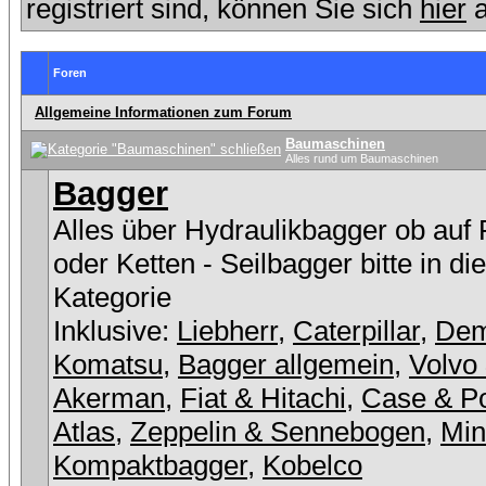
registriert sind, können Sie sich
hier
a
Foren
Allgemeine Informationen zum Forum
Baumaschinen
Alles rund um Baumaschinen
Bagger
Alles über Hydraulikbagger ob auf
oder Ketten - Seilbagger bitte in di
Kategorie
Inklusive:
Liebherr
,
Caterpillar
,
De
Komatsu
,
Bagger allgemein
,
Volvo
Akerman
,
Fiat & Hitachi
,
Case & Po
Atlas
,
Zeppelin & Sennebogen
,
Min
Kompaktbagger
,
Kobelco