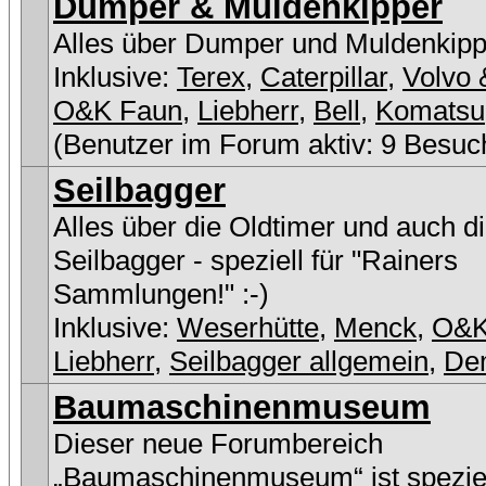
Dumper & Muldenkipper
Alles über Dumper und Muldenkipp
Inklusive:
Terex
,
Caterpillar
,
Volvo 
O&K Faun
,
Liebherr
,
Bell
,
Komatsu
(Benutzer im Forum aktiv: 9 Besuc
Seilbagger
Alles über die Oldtimer und auch d
Seilbagger - speziell für "Rainers
Sammlungen!" :-)
Inklusive:
Weserhütte
,
Menck
,
O&
Liebherr
,
Seilbagger allgemein
,
De
Baumaschinenmuseum
Dieser neue Forumbereich
„Baumaschinenmuseum“ ist speziel