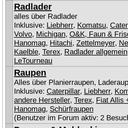
Radlader
alles über Radlader
Inklusive:
Liebherr
,
Komatsu
,
Cater
Volvo
,
Michigan
,
O&K, Faun & Fris
Hanomag
,
Hitachi
,
Zettelmeyer
,
Ne
Kaelble
,
Terex
,
Radlader allgemein
LeTourneau
Raupen
Alles über Planierraupen, Laderau
Inklusive:
Caterpillar
,
Liebherr
,
Kom
andere Hersteller
,
Terex
,
Fiat Allis 
Hanomag
,
Schürfraupen
(Benutzer im Forum aktiv: 2 Besuc