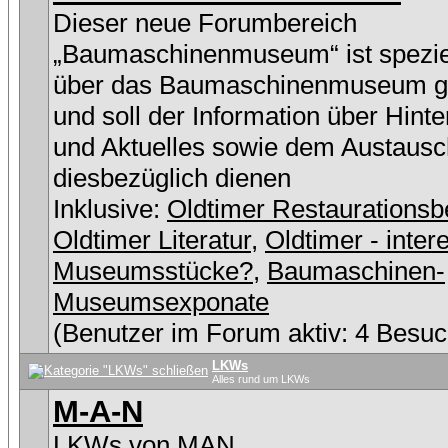
Dieser neue Forumbereich
„Baumaschinenmuseum“ ist speziel
über das Baumaschinenmuseum g
und soll der Information über Hint
und Aktuelles sowie dem Austausc
diesbezüglich dienen
Inklusive:
Oldtimer Restaurationsb
Oldtimer Literatur
,
Oldtimer - inter
Museumsstücke?
,
Baumaschinen-
Museumsexponate
(Benutzer im Forum aktiv: 4 Besuc
LKWs
Alles rund um LKWs
M-A-N
LKWs von MAN