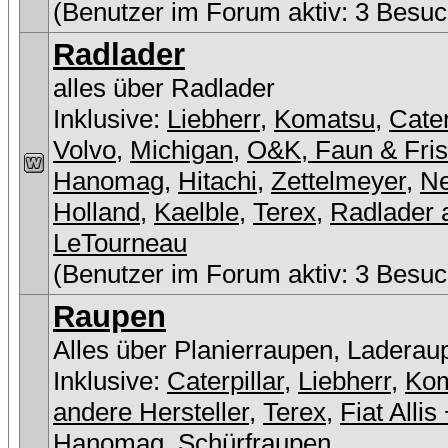
(Benutzer im Forum aktiv: 3 Besuc
Radlader
alles über Radlader
Inklusive:
Liebherr
,
Komatsu
,
Cater
Volvo
,
Michigan
,
O&K, Faun & Fri
Hanomag
,
Hitachi
,
Zettelmeyer
,
N
Holland
,
Kaelble
,
Terex
,
Radlader 
LeTourneau
(Benutzer im Forum aktiv: 3 Besuc
Raupen
Alles über Planierraupen, Laderau
Inklusive:
Caterpillar
,
Liebherr
,
Ko
andere Hersteller
,
Terex
,
Fiat Allis
Hanomag
,
Schürfraupen