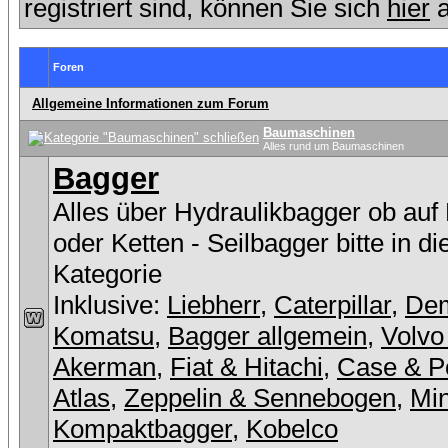
registriert sind, können Sie sich
hier
a
Foren
Allgemeine Informationen zum Forum
Baumaschinen
Alles rund um Baumaschinen
Bagger
Alles über Hydraulikbagger ob auf
oder Ketten - Seilbagger bitte in d
Kategorie
Inklusive:
Liebherr
,
Caterpillar
,
De
Komatsu
,
Bagger allgemein
,
Volvo
Akerman
,
Fiat & Hitachi
,
Case & P
Atlas
,
Zeppelin & Sennebogen
,
Min
Kompaktbagger
,
Kobelco