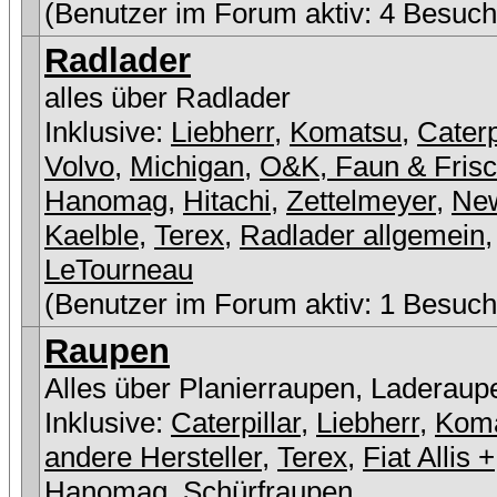
(Benutzer im Forum aktiv: 4 Besuch
Radlader
alles über Radlader
Inklusive:
Liebherr
,
Komatsu
,
Caterp
Volvo
,
Michigan
,
O&K, Faun & Fris
Hanomag
,
Hitachi
,
Zettelmeyer
,
New
Kaelble
,
Terex
,
Radlader allgemein
,
LeTourneau
(Benutzer im Forum aktiv: 1 Besuch
Raupen
Alles über Planierraupen, Laderaup
Inklusive:
Caterpillar
,
Liebherr
,
Kom
andere Hersteller
,
Terex
,
Fiat Allis +
Hanomag
,
Schürfraupen