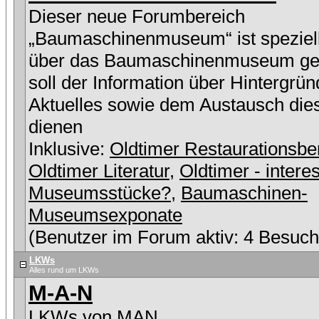
Dieser neue Forumbereich
„Baumaschinenmuseum“ ist speziell
über das Baumaschinenmuseum ge
soll der Information über Hintergrü
Aktuelles sowie dem Austausch die
dienen
Inklusive:
Oldtimer Restaurationsbe
Oldtimer Literatur
,
Oldtimer - intere
Museumsstücke?
,
Baumaschinen-
Museumsexponate
(Benutzer im Forum aktiv: 4 Besuch
LKWs
Alles rund um LKWs
M-A-N
LKWs von MAN