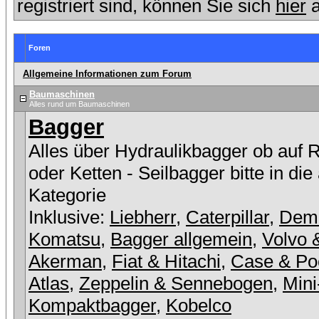
registriert sind, können Sie sich
hier
a
Foren
Allgemeine Informationen zum Forum
Baumaschinen
Alles rund um Baumaschinen
Bagger
Alles über Hydraulikbagger ob auf 
oder Ketten - Seilbagger bitte in die
Kategorie
Inklusive:
Liebherr
,
Caterpillar
,
Dem
Komatsu
,
Bagger allgemein
,
Volvo 
Akerman
,
Fiat & Hitachi
,
Case & Po
Atlas
,
Zeppelin & Sennebogen
,
Mini
Kompaktbagger
,
Kobelco