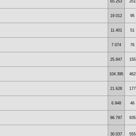
65.253
251
19.012
95
11.401
51
7.074
76
25.847
155
104.395
462
21.628
177
6.948
46
86.797
935
30.037
555