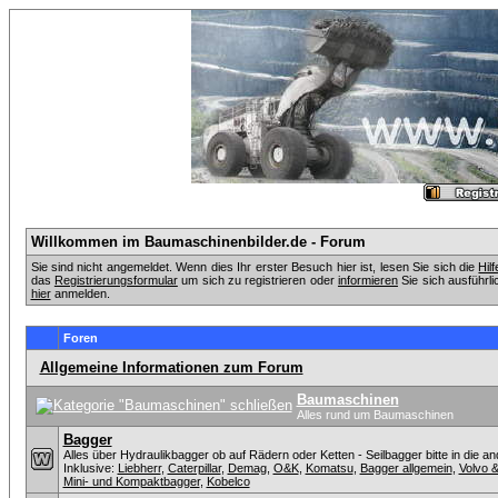
Willkommen im Baumaschinenbilder.de - Forum
Sie sind nicht angemeldet. Wenn dies Ihr erster Besuch hier ist, lesen Sie sich die
Hil
das
Registrierungsformular
um sich zu registrieren oder
informieren
Sie sich ausführli
hier
anmelden.
Foren
Allgemeine Informationen zum Forum
Baumaschinen
Alles rund um Baumaschinen
Bagger
Alles über Hydraulikbagger ob auf Rädern oder Ketten - Seilbagger bitte in die a
Inklusive:
Liebherr
,
Caterpillar
,
Demag
,
O&K
,
Komatsu
,
Bagger allgemein
,
Volvo 
Mini- und Kompaktbagger
,
Kobelco