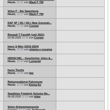
Heute
,
12:21
von
Mack F 700
Volvo F - Die Sammlung
Heute
,
12:17
von
Mack F 700
DAF XF / XG / XG+ New Generati...
Heute
,
17:10
von
Cooper
Renault T Facelift (seit 2021)
03.08.2026
19:36
von
Cooper
Iveco S-Way (2019-2024)
Heute
,
10:08
von
ottanta e novanta
HENSCHEL - Geschichte, Infos &...
Heute
,
15:40
von
Luispold
Isuzu Trucks
Heute
,
14:55
von
liaz
Rettungsdienst-Fahrzeuge
Heute
,
11:23
von
Emma En
Spedition Friedrich Schulze Be...
06.08.2026
15:16
von
trilex
Volvo-Schwertransporte
Gestern,
21:12
von
Jochvogel