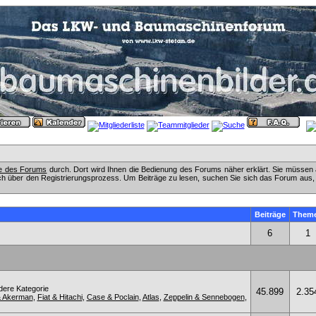
fe des Forums
durch. Dort wird Ihnen die Bedienung des Forums näher erklärt. Sie müssen 
ch über den Registrierungsprozess. Um Beiträge zu lesen, suchen Sie sich das Forum aus, das
Beiträge
Them
6
1
ndere Kategorie
45.899
2.35
& Akerman
,
Fiat & Hitachi
,
Case & Poclain
,
Atlas
,
Zeppelin & Sennebogen
,