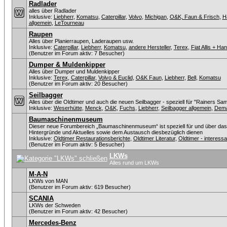
Radlader
alles über Radlader
Inklusive:
Liebherr
,
Komatsu
,
Caterpillar
,
Volvo
,
Michigan
,
O&K, Faun & Frisch
,
H
allgemein
,
LeTourneau
Raupen
Alles über Planierraupen, Laderaupen usw.
Inklusive:
Caterpillar
,
Liebherr
,
Komatsu
,
andere Hersteller
,
Terex
,
Fiat Allis + H
(Benutzer im Forum aktiv: 7 Besucher)
Dumper & Muldenkipper
Alles über Dumper und Muldenkipper
Inklusive:
Terex
,
Caterpillar
,
Volvo & Euclid
,
O&K Faun
,
Liebherr
,
Bell
,
Komatsu
(Benutzer im Forum aktiv: 20 Besucher)
Seilbagger
Alles über die Oldtimer und auch die neuen Seilbagger - speziell für "Rainers Sa
Inklusive:
Weserhütte
,
Menck
,
O&K
,
Fuchs
,
Liebherr
,
Seilbagger allgemein
,
Dem
Baumaschinenmuseum
Dieser neue Forumbereich „Baumaschinenmuseum“ ist speziell für und über da
Hintergründe und Aktuelles sowie dem Austausch diesbezüglich dienen
Inklusive:
Oldtimer Restaurationsberichte
,
Oldtimer Literatur
,
Oldtimer - interes
(Benutzer im Forum aktiv: 5 Besucher)
LKWs
Alles rund um LKWs
M-A-N
LKWs von MAN
(Benutzer im Forum aktiv: 619 Besucher)
SCANIA
LKWs der Schweden
(Benutzer im Forum aktiv: 42 Besucher)
Mercedes-Benz