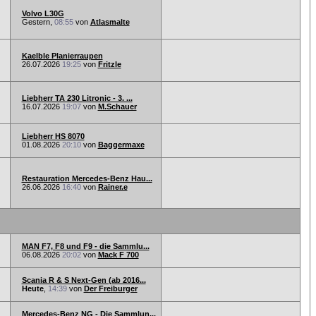
Volvo L30G
Gestern,
08:55
von
Atlasmalte
Kaelble Planierraupen
26.07.2026
19:25
von
Fritzle
Liebherr TA 230 Litronic - 3. ...
16.07.2026
19:07
von
M.Schauer
Liebherr HS 8070
01.08.2026
20:10
von
Baggermaxe
Restauration Mercedes-Benz Hau...
26.06.2026
16:40
von
Rainer.e
MAN F7, F8 und F9 - die Sammlu...
06.08.2026
20:02
von
Mack F 700
Scania R & S Next-Gen (ab 2016...
Heute
,
14:39
von
Der Freiburger
Mercedes-Benz NG - Die Sammlun...