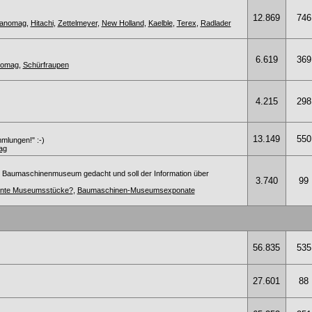
12.869
746
anomag
,
Hitachi
,
Zettelmeyer
,
New Holland
,
Kaelble
,
Terex
,
Radlader
6.619
369
anomag
,
Schürfraupen
4.215
298
13.149
550
mmlungen!" :-)
ag
s Baumaschinenmuseum gedacht und soll der Information über
3.740
99
sante Museumsstücke?
,
Baumaschinen-Museumsexponate
56.835
535
27.601
88