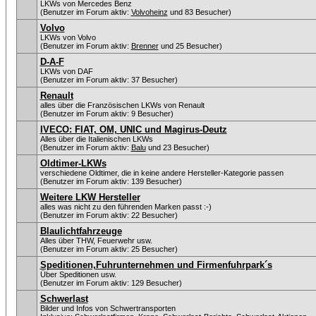
LKWs von Mercedes Benz
(Benutzer im Forum aktiv:
Volvoheinz
und 83 Besucher)
Volvo
LKWs von Volvo
(Benutzer im Forum aktiv:
Brenner
und 25 Besucher)
D-A-F
LKWs von DAF
(Benutzer im Forum aktiv: 37 Besucher)
Renault
alles über die Französischen LKWs von Renault
(Benutzer im Forum aktiv: 9 Besucher)
IVECO: FIAT, OM, UNIC und Magirus-Deutz
Alles über die Italienischen LKWs
(Benutzer im Forum aktiv:
Balu
und 23 Besucher)
Oldtimer-LKWs
verschiedene Oldtimer, die in keine andere Hersteller-Kategorie passen
(Benutzer im Forum aktiv: 139 Besucher)
Weitere LKW Hersteller
alles was nicht zu den führenden Marken passt :-)
(Benutzer im Forum aktiv: 22 Besucher)
Blaulichtfahrzeuge
Alles über THW, Feuerwehr usw.
(Benutzer im Forum aktiv: 25 Besucher)
Speditionen,Fuhrunternehmen und Firmenfuhrpark´s
Über Speditionen usw.
(Benutzer im Forum aktiv: 129 Besucher)
Schwerlast
Bilder und Infos von Schwertransporten