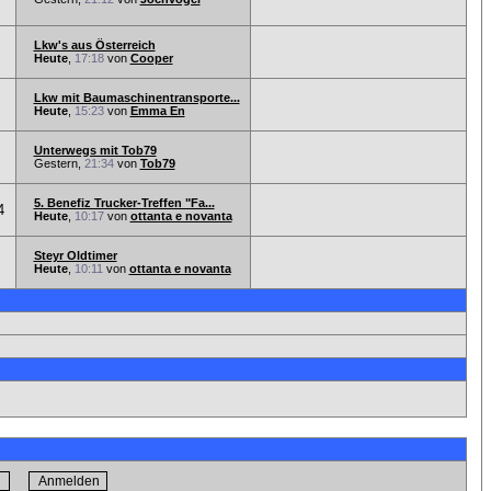
Lkw's aus Österreich
Heute
,
17:18
von
Cooper
Lkw mit Baumaschinentransporte...
Heute
,
15:23
von
Emma En
Unterwegs mit Tob79
Gestern,
21:34
von
Tob79
5. Benefiz Trucker-Treffen "Fa...
4
Heute
,
10:17
von
ottanta e novanta
Steyr Oldtimer
Heute
,
10:11
von
ottanta e novanta