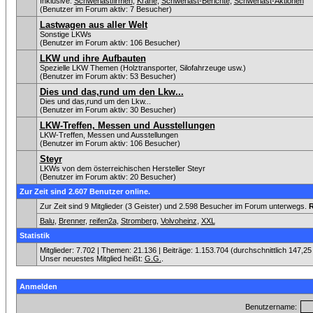
Inklusive:
Schwerlastfirmen
,
Krane
,
Schwerlast-Berichte
,
Schwerlast-Aktionen
(Benutzer im Forum aktiv: 7 Besucher)
Lastwagen aus aller Welt
Sonstige LKWs
(Benutzer im Forum aktiv: 106 Besucher)
LKW und ihre Aufbauten
Spezielle LKW Themen (Holztransporter, Silofahrzeuge usw.)
(Benutzer im Forum aktiv: 53 Besucher)
Dies und das,rund um den Lkw...
Dies und das,rund um den Lkw...
(Benutzer im Forum aktiv: 30 Besucher)
LKW-Treffen, Messen und Ausstellungen
LKW-Treffen, Messen und Ausstellungen
(Benutzer im Forum aktiv: 106 Besucher)
Steyr
LKWs von dem österreichischen Hersteller Steyr
(Benutzer im Forum aktiv: 20 Besucher)
Zur Zeit sind 2.607 Benutzer online.
Zur Zeit sind 9 Mitglieder (3 Geister) und 2.598 Besucher im Forum unterwegs.
R
Balu
,
Brenner
,
reifen2a
,
Stromberg
,
Volvoheinz
,
XXL
Statistik
Mitglieder: 7.702 | Themen: 21.136 | Beiträge: 1.153.704 (durchschnittlich 147,25
Unser neuestes Mitglied heißt:
G.G.
.
Anmelden
Benutzername: