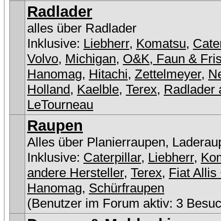
Radlader
alles über Radlader
Inklusive:
Liebherr
,
Komatsu
,
Cater
Volvo
,
Michigan
,
O&K, Faun & Fri
Hanomag
,
Hitachi
,
Zettelmeyer
,
N
Holland
,
Kaelble
,
Terex
,
Radlader 
LeTourneau
Raupen
Alles über Planierraupen, Laderau
Inklusive:
Caterpillar
,
Liebherr
,
Ko
andere Hersteller
,
Terex
,
Fiat Allis
Hanomag
,
Schürfraupen
(Benutzer im Forum aktiv: 3 Besuc