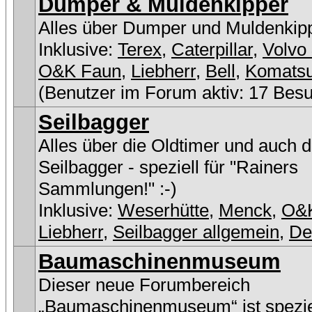
Dumper & Muldenkipper
Alles über Dumper und Muldenkip
Inklusive:
Terex
,
Caterpillar
,
Volvo 
O&K Faun
,
Liebherr
,
Bell
,
Komats
(Benutzer im Forum aktiv: 17 Bes
Seilbagger
Alles über die Oldtimer und auch 
Seilbagger - speziell für "Rainers
Sammlungen!" :-)
Inklusive:
Weserhütte
,
Menck
,
O&
Liebherr
,
Seilbagger allgemein
,
D
Baumaschinenmuseum
Dieser neue Forumbereich
„Baumaschinenmuseum“ ist speziel