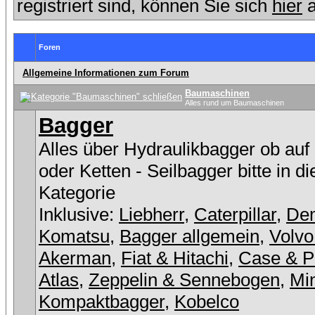
registriert sind, können Sie sich
hier
a
Foren
Allgemeine Informationen zum Forum
Baumaschinen
Alles rund um Baumaschinen
Bagger
Alles über Hydraulikbagger ob auf
oder Ketten - Seilbagger bitte in d
Kategorie
Inklusive:
Liebherr
,
Caterpillar
,
De
Komatsu
,
Bagger allgemein
,
Volvo
Akerman
,
Fiat & Hitachi
,
Case & P
Atlas
,
Zeppelin & Sennebogen
,
Min
Kompaktbagger
,
Kobelco