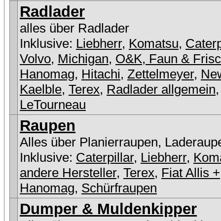
Radlader
alles über Radlader
Inklusive:
Liebherr
,
Komatsu
,
Caterp
Volvo
,
Michigan
,
O&K, Faun & Fris
Hanomag
,
Hitachi
,
Zettelmeyer
,
New
Kaelble
,
Terex
,
Radlader allgemein
,
LeTourneau
Raupen
Alles über Planierraupen, Laderaup
Inklusive:
Caterpillar
,
Liebherr
,
Kom
andere Hersteller
,
Terex
,
Fiat Allis +
Hanomag
,
Schürfraupen
Dumper & Muldenkipper