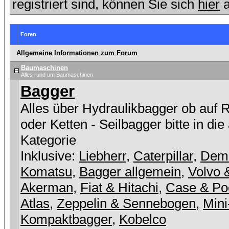
registriert sind, können Sie sich
hier
a
Foren
Allgemeine Informationen zum Forum
Baumaschinen
Alles rund um Baumaschinen
Bagger
Alles über Hydraulikbagger ob auf 
oder Ketten - Seilbagger bitte in die
Kategorie
Inklusive:
Liebherr
,
Caterpillar
,
Dem
Komatsu
,
Bagger allgemein
,
Volvo 
Akerman
,
Fiat & Hitachi
,
Case & Po
Atlas
,
Zeppelin & Sennebogen
,
Mini
Kompaktbagger
,
Kobelco