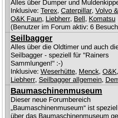
Alles über Dumper und Muldenkipp
Inklusive:
Terex
,
Caterpillar
,
Volvo &
O&K Faun
,
Liebherr
,
Bell
,
Komatsu
(Benutzer im Forum aktiv: 6 Besuch
Seilbagger
Alles über die Oldtimer und auch di
Seilbagger - speziell für "Rainers
Sammlungen!" :-)
Inklusive:
Weserhütte
,
Menck
,
O&K
Liebherr
,
Seilbagger allgemein
,
De
Baumaschinenmuseum
Dieser neue Forumbereich
„Baumaschinenmuseum“ ist speziell
über das Baumaschinenmuseum ge