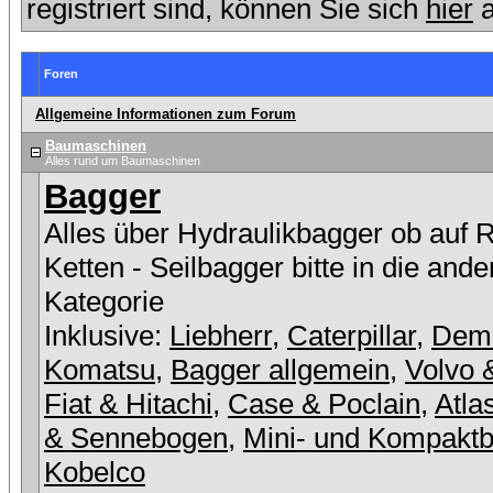
registriert sind, können Sie sich
hier
a
Foren
Allgemeine Informationen zum Forum
Baumaschinen
Alles rund um Baumaschinen
Bagger
Alles über Hydraulikbagger ob auf 
Ketten - Seilbagger bitte in die ande
Kategorie
Inklusive:
Liebherr
,
Caterpillar
,
Dem
Komatsu
,
Bagger allgemein
,
Volvo 
Fiat & Hitachi
,
Case & Poclain
,
Atla
& Sennebogen
,
Mini- und Kompakt
Kobelco