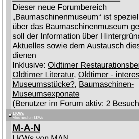
Dieser neue Forumbereich
„Baumaschinenmuseum“ ist speziell
über das Baumaschinenmuseum ge
soll der Information über Hintergrü
Aktuelles sowie dem Austausch die
dienen
Inklusive:
Oldtimer Restaurationsbe
Oldtimer Literatur
,
Oldtimer - intere
Museumsstücke?
,
Baumaschinen-
Museumsexponate
(Benutzer im Forum aktiv: 2 Besuch
LKWs
Alles rund um LKWs
M-A-N
LKWs von MAN