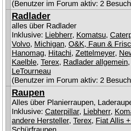
(Benutzer im Forum aktiv: 2 Besuch
Radlader
alles über Radlader
Inklusive:
Liebherr
,
Komatsu
,
Caterp
Volvo
,
Michigan
,
O&K, Faun & Fris
Hanomag
,
Hitachi
,
Zettelmeyer
,
New
Kaelble
,
Terex
,
Radlader allgemein
,
LeTourneau
(Benutzer im Forum aktiv: 2 Besuch
Raupen
Alles über Planierraupen, Laderaup
Inklusive:
Caterpillar
,
Liebherr
,
Kom
andere Hersteller
,
Terex
,
Fiat Allis
Schürfraupen