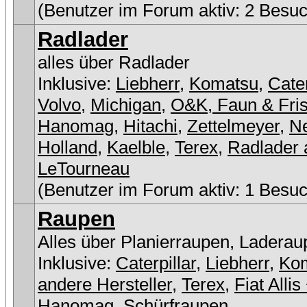
(Benutzer im Forum aktiv: 2 Besuc
Radlader
alles über Radlader
Inklusive:
Liebherr
,
Komatsu
,
Cater
Volvo
,
Michigan
,
O&K, Faun & Fri
Hanomag
,
Hitachi
,
Zettelmeyer
,
N
Holland
,
Kaelble
,
Terex
,
Radlader 
LeTourneau
(Benutzer im Forum aktiv: 1 Besuc
Raupen
Alles über Planierraupen, Laderau
Inklusive:
Caterpillar
,
Liebherr
,
Ko
andere Hersteller
,
Terex
,
Fiat Allis
Hanomag
,
Schürfraupen