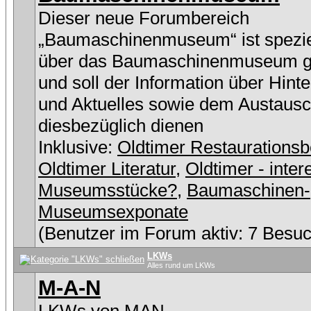
Dieser neue Forumbereich
„Baumaschinenmuseum“ ist speziel
über das Baumaschinenmuseum g
und soll der Information über Hint
und Aktuelles sowie dem Austaus
diesbezüglich dienen
Inklusive:
Oldtimer Restaurationsb
Oldtimer Literatur
,
Oldtimer - inter
Museumsstücke?
,
Baumaschinen-
Museumsexponate
(Benutzer im Forum aktiv: 7 Besuc
LKWs
Alles rund um LKWs
M-A-N