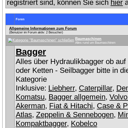
registriert sind, können Sie sich
hier
a
Foren
Allgemeine Informationen zum Forum
(Benutzer im Forum aktiv: 2 Besucher)
Baumaschinen
Alles rund um Baumaschinen
Bagger
Alles über Hydraulikbagger ob auf
oder Ketten - Seilbagger bitte in d
Kategorie
Inklusive:
Liebherr
,
Caterpillar
,
De
Komatsu
,
Bagger allgemein
,
Volvo
Akerman
,
Fiat & Hitachi
,
Case & P
Atlas
,
Zeppelin & Sennebogen
,
Min
Kompaktbagger
,
Kobelco