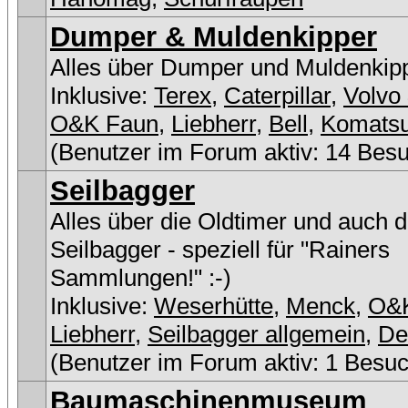
Dumper & Muldenkipper
Alles über Dumper und Muldenkip
Inklusive:
Terex
,
Caterpillar
,
Volvo 
O&K Faun
,
Liebherr
,
Bell
,
Komats
(Benutzer im Forum aktiv: 14 Bes
Seilbagger
Alles über die Oldtimer und auch 
Seilbagger - speziell für "Rainers
Sammlungen!" :-)
Inklusive:
Weserhütte
,
Menck
,
O&
Liebherr
,
Seilbagger allgemein
,
D
(Benutzer im Forum aktiv: 1 Besuc
Baumaschinenmuseum