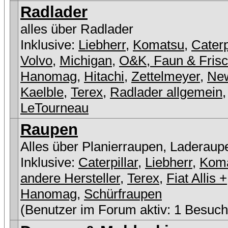
Radlader
alles über Radlader
Inklusive:
Liebherr
,
Komatsu
,
Caterp
Volvo
,
Michigan
,
O&K, Faun & Fris
Hanomag
,
Hitachi
,
Zettelmeyer
,
New
Kaelble
,
Terex
,
Radlader allgemein
,
LeTourneau
Raupen
Alles über Planierraupen, Laderaup
Inklusive:
Caterpillar
,
Liebherr
,
Kom
andere Hersteller
,
Terex
,
Fiat Allis +
Hanomag
,
Schürfraupen
(Benutzer im Forum aktiv: 1 Besuch