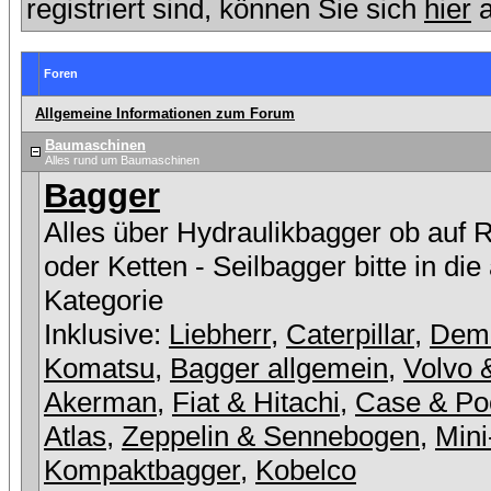
registriert sind, können Sie sich
hier
a
Foren
Allgemeine Informationen zum Forum
Baumaschinen
Alles rund um Baumaschinen
Bagger
Alles über Hydraulikbagger ob auf 
oder Ketten - Seilbagger bitte in die
Kategorie
Inklusive:
Liebherr
,
Caterpillar
,
Dem
Komatsu
,
Bagger allgemein
,
Volvo 
Akerman
,
Fiat & Hitachi
,
Case & Po
Atlas
,
Zeppelin & Sennebogen
,
Mini
Kompaktbagger
,
Kobelco