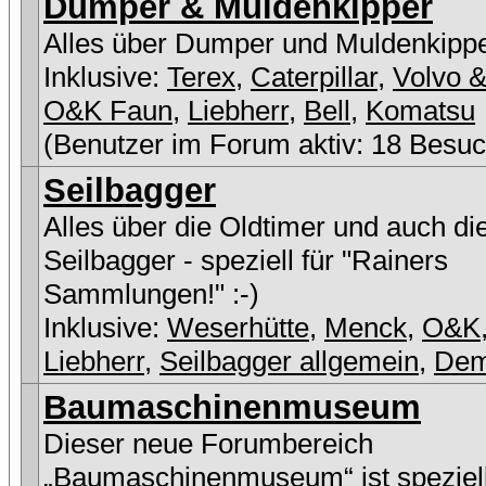
Dumper & Muldenkipper
Alles über Dumper und Muldenkipp
Inklusive:
Terex
,
Caterpillar
,
Volvo &
O&K Faun
,
Liebherr
,
Bell
,
Komatsu
(Benutzer im Forum aktiv: 18 Besuc
Seilbagger
Alles über die Oldtimer und auch di
Seilbagger - speziell für "Rainers
Sammlungen!" :-)
Inklusive:
Weserhütte
,
Menck
,
O&K
Liebherr
,
Seilbagger allgemein
,
De
Baumaschinenmuseum
Dieser neue Forumbereich
„Baumaschinenmuseum“ ist speziell