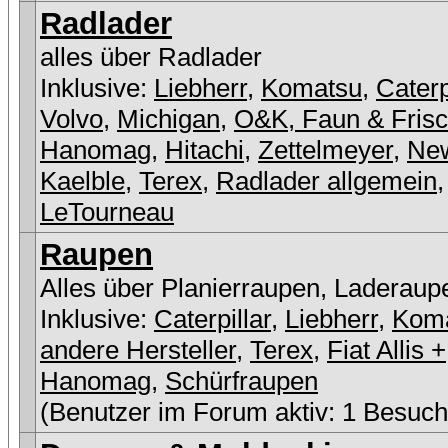
Radlader
alles über Radlader
Inklusive:
Liebherr
,
Komatsu
,
Caterp
Volvo
,
Michigan
,
O&K, Faun & Fris
Hanomag
,
Hitachi
,
Zettelmeyer
,
New
Kaelble
,
Terex
,
Radlader allgemein
,
LeTourneau
Raupen
Alles über Planierraupen, Laderaup
Inklusive:
Caterpillar
,
Liebherr
,
Kom
andere Hersteller
,
Terex
,
Fiat Allis +
Hanomag
,
Schürfraupen
(Benutzer im Forum aktiv: 1 Besuch