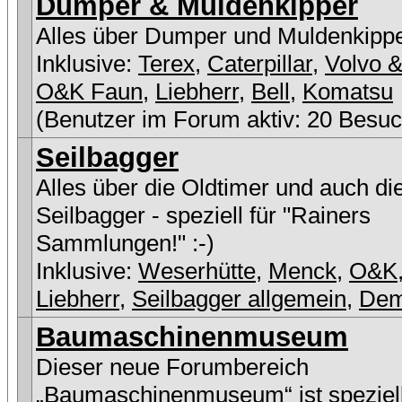
Dumper & Muldenkipper
Alles über Dumper und Muldenkipp
Inklusive:
Terex
,
Caterpillar
,
Volvo &
O&K Faun
,
Liebherr
,
Bell
,
Komatsu
(Benutzer im Forum aktiv: 20 Besuc
Seilbagger
Alles über die Oldtimer und auch di
Seilbagger - speziell für "Rainers
Sammlungen!" :-)
Inklusive:
Weserhütte
,
Menck
,
O&K
Liebherr
,
Seilbagger allgemein
,
De
Baumaschinenmuseum
Dieser neue Forumbereich
„Baumaschinenmuseum“ ist speziell