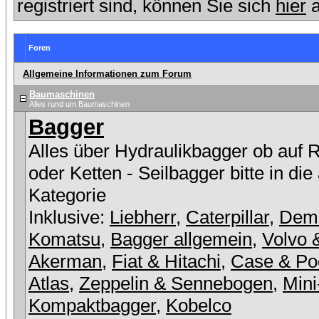
registriert sind, können Sie sich
hier
a
Foren
Allgemeine Informationen zum Forum
Baumaschinen
Alles rund um Baumaschinen
Bagger
Alles über Hydraulikbagger ob auf 
oder Ketten - Seilbagger bitte in die
Kategorie
Inklusive:
Liebherr
,
Caterpillar
,
Dem
Komatsu
,
Bagger allgemein
,
Volvo 
Akerman
,
Fiat & Hitachi
,
Case & Po
Atlas
,
Zeppelin & Sennebogen
,
Mini
Kompaktbagger
,
Kobelco