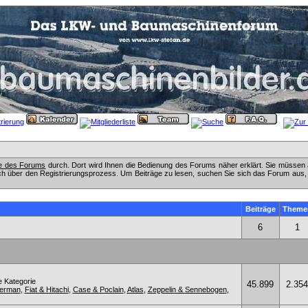
fe des Forums
durch. Dort wird Ihnen die Bedienung des Forums näher erklärt. Sie müssen 
ch über den Registrierungsprozess. Um Beiträge zu lesen, suchen Sie sich das Forum aus, das
Beiträge
Theme
6
1
e Kategorie
45.899
2.354
kerman
,
Fiat & Hitachi
,
Case & Poclain
,
Atlas
,
Zeppelin & Sennebogen
,