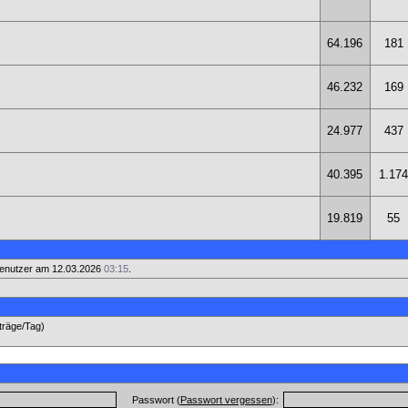
64.196
181
46.232
169
24.977
437
40.395
1.174
19.819
55
enutzer am 12.03.2026
03:15
.
iträge/Tag)
Passwort (
Passwort vergessen
):