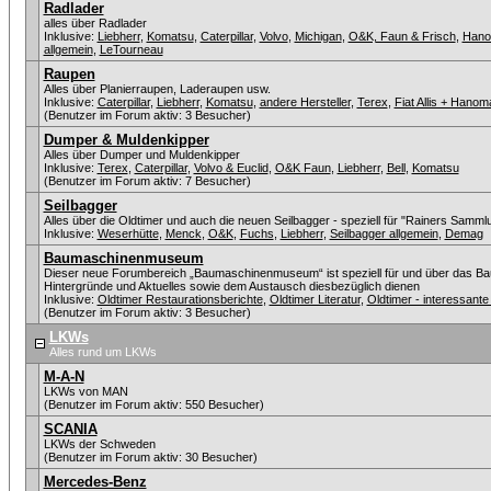
Radlader
alles über Radlader
Inklusive:
Liebherr
,
Komatsu
,
Caterpillar
,
Volvo
,
Michigan
,
O&K, Faun & Frisch
,
Han
allgemein
,
LeTourneau
Raupen
Alles über Planierraupen, Laderaupen usw.
Inklusive:
Caterpillar
,
Liebherr
,
Komatsu
,
andere Hersteller
,
Terex
,
Fiat Allis + Hanom
(Benutzer im Forum aktiv: 3 Besucher)
Dumper & Muldenkipper
Alles über Dumper und Muldenkipper
Inklusive:
Terex
,
Caterpillar
,
Volvo & Euclid
,
O&K Faun
,
Liebherr
,
Bell
,
Komatsu
(Benutzer im Forum aktiv: 7 Besucher)
Seilbagger
Alles über die Oldtimer und auch die neuen Seilbagger - speziell für "Rainers Sammlu
Inklusive:
Weserhütte
,
Menck
,
O&K
,
Fuchs
,
Liebherr
,
Seilbagger allgemein
,
Demag
Baumaschinenmuseum
Dieser neue Forumbereich „Baumaschinenmuseum“ ist speziell für und über das Ba
Hintergründe und Aktuelles sowie dem Austausch diesbezüglich dienen
Inklusive:
Oldtimer Restaurationsberichte
,
Oldtimer Literatur
,
Oldtimer - interessan
(Benutzer im Forum aktiv: 3 Besucher)
LKWs
Alles rund um LKWs
M-A-N
LKWs von MAN
(Benutzer im Forum aktiv: 550 Besucher)
SCANIA
LKWs der Schweden
(Benutzer im Forum aktiv: 30 Besucher)
Mercedes-Benz