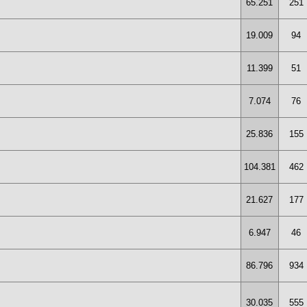
65.251
251
19.009
94
11.399
51
7.074
76
25.836
155
104.381
462
21.627
177
6.947
46
86.796
934
30.035
555