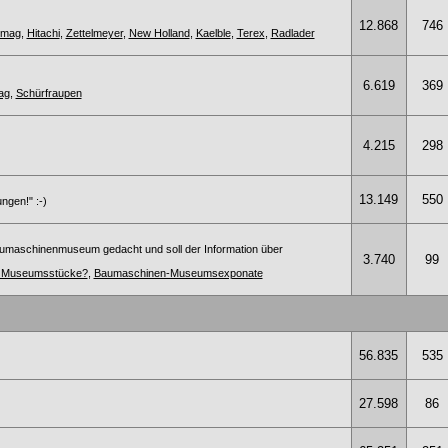
12.868
746
omag
,
Hitachi
,
Zettelmeyer
,
New Holland
,
Kaelble
,
Terex
,
Radlader
6.619
369
ag
,
Schürfraupen
4.215
298
13.149
550
ngen!" :-)
umaschinenmuseum gedacht und soll der Information über
3.740
99
te Museumsstücke?
,
Baumaschinen-Museumsexponate
56.835
535
27.598
86