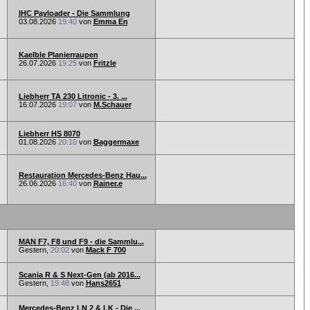
IHC Payloader - Die Sammlung
03.08.2026
19:40
von
Emma En
Kaelble Planierraupen
26.07.2026
19:25
von
Fritzle
Liebherr TA 230 Litronic - 3. ...
16.07.2026
19:07
von
M.Schauer
Liebherr HS 8070
01.08.2026
20:10
von
Baggermaxe
Restauration Mercedes-Benz Hau...
26.06.2026
16:40
von
Rainer.e
MAN F7, F8 und F9 - die Sammlu...
Gestern,
20:02
von
Mack F 700
Scania R & S Next-Gen (ab 2016...
Gestern,
19:48
von
Hans2651
Mercedes-Benz LN 2 & LK - Die ...