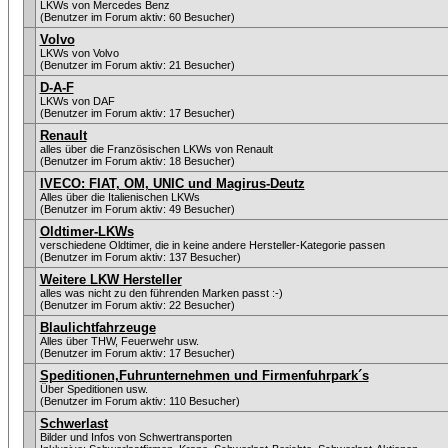
LKWs von Mercedes Benz
(Benutzer im Forum aktiv: 60 Besucher)
Volvo
LKWs von Volvo
(Benutzer im Forum aktiv: 21 Besucher)
D-A-F
LKWs von DAF
(Benutzer im Forum aktiv: 17 Besucher)
Renault
alles über die Französischen LKWs von Renault
(Benutzer im Forum aktiv: 18 Besucher)
IVECO: FIAT, OM, UNIC und Magirus-Deutz
Alles über die Italienischen LKWs
(Benutzer im Forum aktiv: 49 Besucher)
Oldtimer-LKWs
verschiedene Oldtimer, die in keine andere Hersteller-Kategorie passen
(Benutzer im Forum aktiv: 137 Besucher)
Weitere LKW Hersteller
alles was nicht zu den führenden Marken passt :-)
(Benutzer im Forum aktiv: 22 Besucher)
Blaulichtfahrzeuge
Alles über THW, Feuerwehr usw.
(Benutzer im Forum aktiv: 17 Besucher)
Speditionen,Fuhrunternehmen und Firmenfuhrpark´s
Über Speditionen usw.
(Benutzer im Forum aktiv: 110 Besucher)
Schwerlast
Bilder und Infos von Schwertransporten