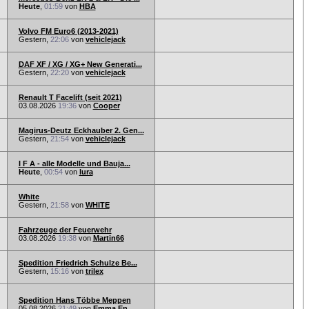
Heute
,
01:59
von
HBA
Volvo FM Euro6 (2013-2021)
Gestern,
22:06
von
vehiclejack
DAF XF / XG / XG+ New Generati...
Gestern,
22:20
von
vehiclejack
Renault T Facelift (seit 2021)
03.08.2026
19:36
von
Cooper
Magirus-Deutz Eckhauber 2. Gen...
Gestern,
21:54
von
vehiclejack
I F A - alle Modelle und Bauja...
Heute
,
00:54
von
lura
White
Gestern,
21:58
von
WHITE
Fahrzeuge der Feuerwehr
03.08.2026
19:38
von
Martin66
Spedition Friedrich Schulze Be...
Gestern,
15:16
von
trilex
Spedition Hans Többe Meppen
05.08.2026
21:49
von
Emma En