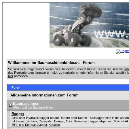
Willkommen im Baumaschinenbilder.de - Forum
Sie sind nicht angemeldet. Wenn dies Ihr erster Besuch hier ist, lesen Sie sich die
Hil
das
Registrierungsformular
um sich zu registrieren oder
informieren
Sie sich ausführli
hier
anmelden.
Foren
Allgemeine Informationen zum Forum
Baumaschinen
Alles rund um Baumaschinen
Bagger
Alles über Hydraulikbagger ob auf Rädern oder Ketten - Seilbagger bitte in die ander
Inklusive:
Liebherr
,
Caterpillar
,
Demag
,
O&K
,
Komatsu
,
Bagger allgemein
,
Volvo & A
Mini- und Kompaktbagger
,
Kobelco