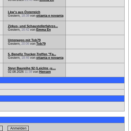
Lkw's aus Österreich
Gestern,
18:38
von
ottanta e novanta
Zirkus- und Schaustellerfahrze...
Gestern,
16:42
von
Emma En
Unterwegs mit Tob79
Gestern,
20:06
von
Tob79
5. Benefiz Trucker-Treffen "Fa...
Gestern,
18:46
von
ottanta e novanta
Steyr Baureihe 92 (Leichte -u....
02.08.2026
11:38
von
Hensen