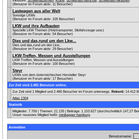
Inklusive:
Schwerlastfirmen
,
Krane
,
Schwerlast-Berichte
,
Schwerlast-Aktionen
(Benutzer im Forum aktiv: 11 Besucher)
Lastwagen aus aller Welt
Sonstige LKWs
(Benutzer im Forum aktiv: 105 Besucher)
LKW und ihre Aufbauten
Spezielle LKW Themen (Holztransporter, Silofahrzeuge usw.)
(Benutzer im Forum aktiv: 54 Besucher)
Dies und das,rund um den Lkw...
Dies und das,rund um den Lkw...
(Benutzer im Forum aktiv: 29 Besucher)
LKW-Treffen, Messen und Ausstellungen
LKW-Treffen, Messen und Ausstellungen
(Benutzer im Forum aktiv: 100 Besucher)
Steyr
LKWs von dem österreichischen Hersteller Steyr
(Benutzer im Forum aktiv: 17 Besucher)
Zur Zeit sind 2.481 Benutzer online.
Zur Zeit sind 1 Mitglied und 2.480 Besucher im Forum unterwegs.
Rekord:
14.412 B
Atlas 1304
Statistik
Mitglieder: 7.700 | Themen: 21.135 | Beiträge: 1.153.627 (durchschnittlich 147,27 Be
Unser neuestes Mitglied heißt:
minibagger-hamburg
.
Anmelden
Benutzername: