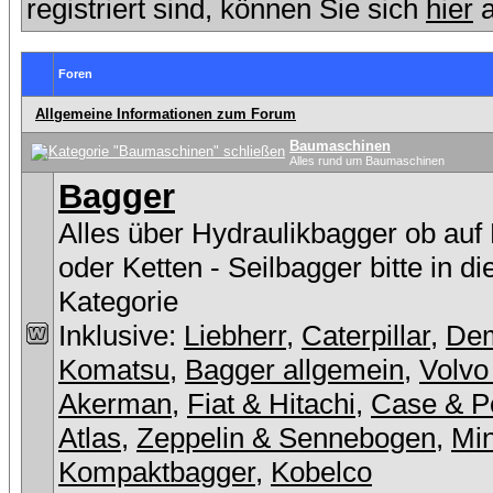
registriert sind, können Sie sich
hier
a
Foren
Allgemeine Informationen zum Forum
Baumaschinen
Alles rund um Baumaschinen
Bagger
Alles über Hydraulikbagger ob auf
oder Ketten - Seilbagger bitte in d
Kategorie
Inklusive:
Liebherr
,
Caterpillar
,
De
Komatsu
,
Bagger allgemein
,
Volvo
Akerman
,
Fiat & Hitachi
,
Case & P
Atlas
,
Zeppelin & Sennebogen
,
Min
Kompaktbagger
,
Kobelco