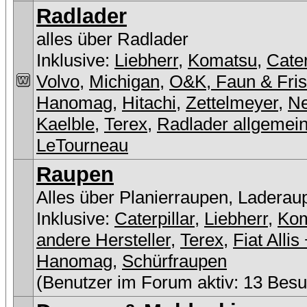
Radlader
alles über Radlader
Inklusive:
Liebherr
,
Komatsu
,
Cater
Volvo
,
Michigan
,
O&K, Faun & Fri
Hanomag
,
Hitachi
,
Zettelmeyer
,
Ne
Kaelble
,
Terex
,
Radlader allgemei
LeTourneau
Raupen
Alles über Planierraupen, Laderau
Inklusive:
Caterpillar
,
Liebherr
,
Ko
andere Hersteller
,
Terex
,
Fiat Allis
Hanomag
,
Schürfraupen
(Benutzer im Forum aktiv: 13 Besu