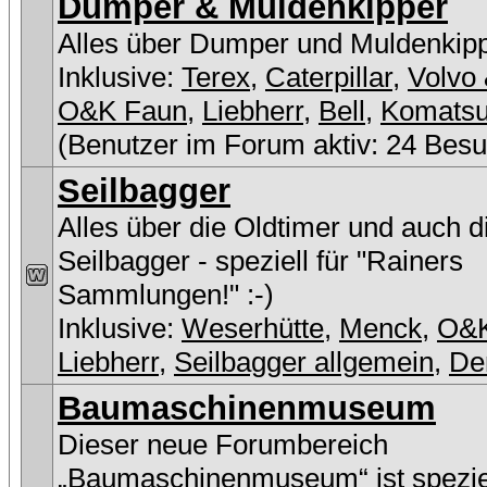
Dumper & Muldenkipper
Alles über Dumper und Muldenkip
Inklusive:
Terex
,
Caterpillar
,
Volvo 
O&K Faun
,
Liebherr
,
Bell
,
Komats
(Benutzer im Forum aktiv: 24 Besu
Seilbagger
Alles über die Oldtimer und auch 
Seilbagger - speziell für "Rainers
Sammlungen!" :-)
Inklusive:
Weserhütte
,
Menck
,
O&
Liebherr
,
Seilbagger allgemein
,
De
Baumaschinenmuseum
Dieser neue Forumbereich
„Baumaschinenmuseum“ ist speziel