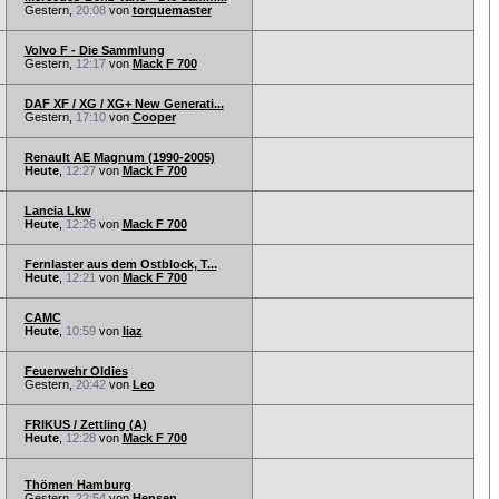
Gestern,
20:08
von
torquemaster
Volvo F - Die Sammlung
Gestern,
12:17
von
Mack F 700
DAF XF / XG / XG+ New Generati...
Gestern,
17:10
von
Cooper
Renault AE Magnum (1990-2005)
Heute
,
12:27
von
Mack F 700
Lancia Lkw
Heute
,
12:26
von
Mack F 700
Fernlaster aus dem Ostblock, T...
Heute
,
12:21
von
Mack F 700
CAMC
Heute
,
10:59
von
liaz
Feuerwehr Oldies
Gestern,
20:42
von
Leo
FRIKUS / Zettling (A)
Heute
,
12:28
von
Mack F 700
Thömen Hamburg
Gestern,
22:54
von
Hensen