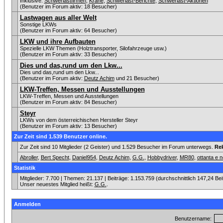
Inklusive:
Schwerlastfirmen
,
Krane
,
Schwerlast-Berichte
,
Schwerlast-Aktionen
(Benutzer im Forum aktiv: 18 Besucher)
Lastwagen aus aller Welt
Sonstige LKWs
(Benutzer im Forum aktiv: 64 Besucher)
LKW und ihre Aufbauten
Spezielle LKW Themen (Holztransporter, Silofahrzeuge usw.)
(Benutzer im Forum aktiv: 33 Besucher)
Dies und das,rund um den Lkw...
Dies und das,rund um den Lkw...
(Benutzer im Forum aktiv:
Deutz Achim
und 21 Besucher)
LKW-Treffen, Messen und Ausstellungen
LKW-Treffen, Messen und Ausstellungen
(Benutzer im Forum aktiv: 84 Besucher)
Steyr
LKWs von dem österreichischen Hersteller Steyr
(Benutzer im Forum aktiv: 13 Besucher)
Zur Zeit sind 1.539 Benutzer online.
Zur Zeit sind 10 Mitglieder (2 Geister) und 1.529 Besucher im Forum unterwegs.
Re
Abroller
,
Bert Specht
,
Daniel954
,
Deutz Achim
,
G.G.
,
Hobbydriver
,
MR80
,
ottanta e 
Statistik
Mitglieder: 7.700 | Themen: 21.137 | Beiträge: 1.153.759 (durchschnittlich 147,24 Be
Unser neuestes Mitglied heißt:
G.G.
.
Anmelden
Benutzername: