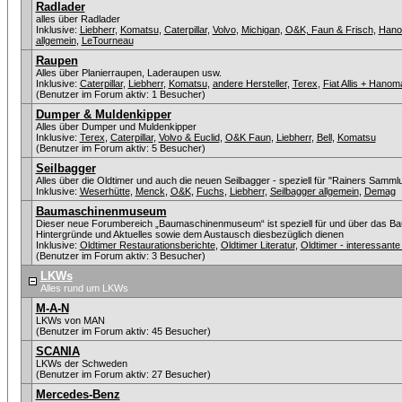
Radlader
alles über Radlader
Inklusive:
Liebherr
,
Komatsu
,
Caterpillar
,
Volvo
,
Michigan
,
O&K, Faun & Frisch
,
Han
allgemein
,
LeTourneau
Raupen
Alles über Planierraupen, Laderaupen usw.
Inklusive:
Caterpillar
,
Liebherr
,
Komatsu
,
andere Hersteller
,
Terex
,
Fiat Allis + Hanom
(Benutzer im Forum aktiv: 1 Besucher)
Dumper & Muldenkipper
Alles über Dumper und Muldenkipper
Inklusive:
Terex
,
Caterpillar
,
Volvo & Euclid
,
O&K Faun
,
Liebherr
,
Bell
,
Komatsu
(Benutzer im Forum aktiv: 5 Besucher)
Seilbagger
Alles über die Oldtimer und auch die neuen Seilbagger - speziell für "Rainers Sammlu
Inklusive:
Weserhütte
,
Menck
,
O&K
,
Fuchs
,
Liebherr
,
Seilbagger allgemein
,
Demag
Baumaschinenmuseum
Dieser neue Forumbereich „Baumaschinenmuseum“ ist speziell für und über das Ba
Hintergründe und Aktuelles sowie dem Austausch diesbezüglich dienen
Inklusive:
Oldtimer Restaurationsberichte
,
Oldtimer Literatur
,
Oldtimer - interessan
(Benutzer im Forum aktiv: 3 Besucher)
LKWs
Alles rund um LKWs
M-A-N
LKWs von MAN
(Benutzer im Forum aktiv: 45 Besucher)
SCANIA
LKWs der Schweden
(Benutzer im Forum aktiv: 27 Besucher)
Mercedes-Benz