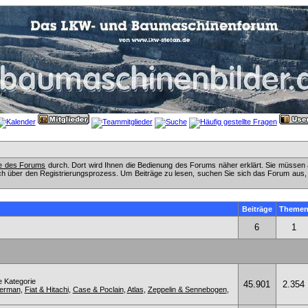
fe des Forums
durch. Dort wird Ihnen die Bedienung des Forums näher erklärt. Sie müssen 
ch über den Registrierungsprozess. Um Beiträge zu lesen, suchen Sie sich das Forum aus, das
Beiträge
Theme
6
1
e Kategorie
45.901
2.354
kerman
,
Fiat & Hitachi
,
Case & Poclain
,
Atlas
,
Zeppelin & Sennebogen
,