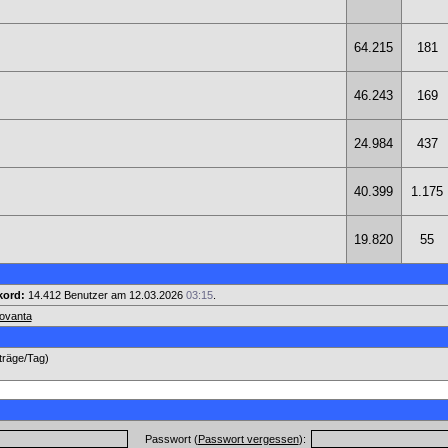
64.215
181
46.243
169
24.984
437
40.399
1.175
19.820
55
kord:
14.412 Benutzer am 12.03.2026
03:15
.
novanta
iträge/Tag)
Passwort (
Passwort vergessen
):