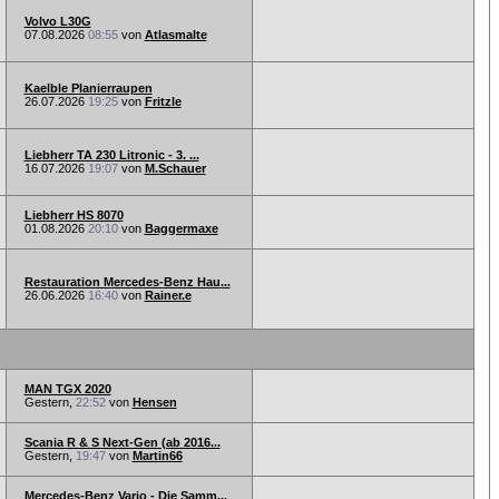
Volvo L30G
07.08.2026
08:55
von
Atlasmalte
Kaelble Planierraupen
26.07.2026
19:25
von
Fritzle
Liebherr TA 230 Litronic - 3. ...
16.07.2026
19:07
von
M.Schauer
Liebherr HS 8070
01.08.2026
20:10
von
Baggermaxe
Restauration Mercedes-Benz Hau...
26.06.2026
16:40
von
Rainer.e
MAN TGX 2020
Gestern,
22:52
von
Hensen
Scania R & S Next-Gen (ab 2016...
Gestern,
19:47
von
Martin66
Mercedes-Benz Vario - Die Samm...