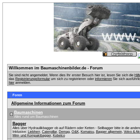
Willkommen im Baumaschinenbilder.de - Forum
Sie sind nicht angemeldet. Wenn dies Ihr erster Besuch hier ist, lesen Sie sich die
Hil
das
Registrierungsformular
um sich zu registrieren oder
informieren
Sie sich ausführli
hier
anmelden.
Foren
Allgemeine Informationen zum Forum
Baumaschinen
Alles rund um Baumaschinen
Bagger
Alles über Hydraulikbagger ob auf Rädern oder Ketten - Seilbagger bitte in die ander
Inklusive:
Liebherr
,
Caterpillar
,
Demag
,
O&K
,
Komatsu
,
Bagger allgemein
,
Volvo & A
Mini- und Kompaktbagger
,
Kobelco