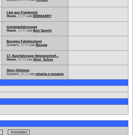
Lkw aus Frankreich
Heute
,
11:05
von
DERHARRY
Getränkefahrzeuge
Heute
,
10:46
von
Bert Specht
Boogies Fahrbücherei
Gestern,
22:54
von
Boogie
17. Nutzfahrzeug-Veteranentref...
Heute
,
08:06
von
Steyr_Schos
Steyr Oldtimer
Gestern,
10:11
von
ottanta e novanta