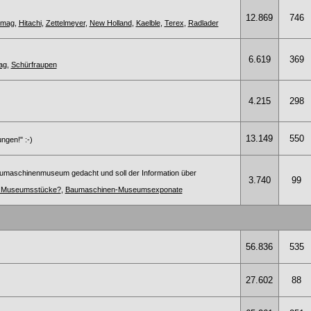
12.869
746
omag
,
Hitachi
,
Zettelmeyer
,
New Holland
,
Kaelble
,
Terex
,
Radlader
6.619
369
ag
,
Schürfraupen
4.215
298
13.149
550
ngen!" :-)
umaschinenmuseum gedacht und soll der Information über
3.740
99
te Museumsstücke?
,
Baumaschinen-Museumsexponate
56.836
535
27.602
88