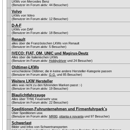
LKWs von Mercedes Benz
(Benutzer im Forum aktiv: 44 Besucher)
Volvo
LKWs von Volvo
(Benutzer im Forum aktiv: 12 Besucher)
D-A-F
LKWs von DAF
(Benutzer im Forum aktiv: 18 Besucher)
Renault
alles über die Französischen LKWs von Renault
(Benutzer im Forum aktiv: 5 Besucher)
IVECO: FIAT, OM, UNIC und Magirus-Deutz
Alles über die Italienischen LKWs
(Benutzer im Forum aktiv:
Hobbydriver
und 24 Besucher)
Oldtimer-LKWs
verschiedene Oldtimer, die in keine andere Hersteller-Kategorie passen
(Benutzer im Forum aktiv:
G.G.
und 85 Besucher)
Weitere LKW Hersteller
alles was nicht zu den führenden Marken passt :-)
(Benutzer im Forum aktiv: 19 Besucher)
Blaulichtfahrzeuge
Alles über THW, Feuerwehr usw.
(Benutzer im Forum aktiv: 22 Besucher)
Speditionen,Fuhrunternehmen und Firmenfuhrpark´s
Über Speditionen usw.
(Benutzer im Forum aktiv:
MR80
,
ottanta e novanta
und 97 Besucher)
Schwerlast
Bilder und Infos von Schwertransporten