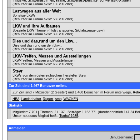
Inklusive:
Schwerlastfirmen
,
Krane
,
Schwerlast-Berichte
,
Schwerlast-Aktionen
(Benutzer im Forum aktiv: 10 Besucher)
Lastwagen aus aller Welt
Sonstige LKWs
(Benutzer im Forum aktiv: 58 Besucher)
LKW und ihre Aufbauten
Spezielle LKW Themen (Holztransporter, Silofahrzeuge usw.)
(Benutzer im Forum aktiv: 39 Besucher)
Dies und das,rund um den Lkw...
Dies und das,rund um den Lkw...
(Benutzer im Forum aktiv: 13 Besucher)
LKW-Treffen, Messen und Ausstellungen
LKW-Treffen, Messen und Ausstellungen
(Benutzer im Forum aktiv: 66 Besucher)
Steyr
LKWs von dem österreichischen Hersteller Steyr
(Benutzer im Forum aktiv: 13 Besucher)
Zur Zeit sind 1.467 Benutzer online.
Zur Zeit sind 7 Mitglieder (2 Geister) und 1.460 Besucher im Forum unterwegs.
Rek
HBA
,
Landschafter
,
Rupert
,
smb
,
WACKEN
Statistik
Mitglieder: 7.701 | Themen: 21.137 | Beiträge: 1.153.771 (durchschnittlich 147,24 Be
Unser neuestes Mitglied heißt:
Tschuf 1935
.
Anmelden
Benutzername: