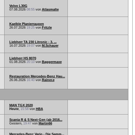
Volvo L30G
07.08.2026
08:55
von
Atlasmalte
Kaelble Planierraupen
26.07.2026
19:25
von
Fritzle
Liebherr TA 230 Litronic - 3. ...
16.07.2026
19:07
von
M.Schauer
Liebherr HS 8070
01.08.2026
20:10
von
Baggermaxe
Restauration Mercedes-Benz Hau...
26.06.2026
16:40
von
Rainer.e
MAN TGX 2020
Heute
,
15:58
von
HBA
Scania R & S Next-Gen (ab 2016...
Gestern,
19:47
von
Martin66
Mercedes-Benz Vario - Die Samm...