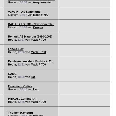
Gestern,
20:08
von
torquemaster
Volvo F - Die Sammlung
Gestern,
12:17
von
Mack F 700
DAF XF / XG / XG+ New Generati...
Gestern,
17:10
von
Cooper
Renault AE Magnum (1990-2005)
Heute
,
12:27
von
Mack F 700
Lancia Lkw
Heute
,
12:26
von
Mack F 700
Fernlaster aus dem Ostblock, T...
Heute
,
12:21
von
Mack F 700
CAMC
Heute
,
10:59
von
liaz
Feuerwehr Oldies
Gestern,
20:42
von
Leo
FRIKUS / Zettling (A)
Heute
,
12:28
von
Mack F 700
Thömen Hamburg
Gestern,
22:54
von
Hensen