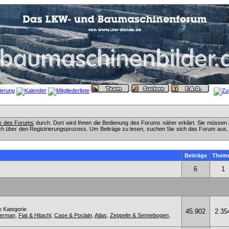
fe des Forums
durch. Dort wird Ihnen die Bedienung des Forums näher erklärt. Sie müssen 
ch über den Registrierungsprozess. Um Beiträge zu lesen, suchen Sie sich das Forum aus, das
Beiträge
Them
6
1
e Kategorie
45.902
2.35
kerman
,
Fiat & Hitachi
,
Case & Poclain
,
Atlas
,
Zeppelin & Sennebogen
,