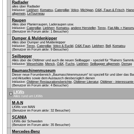
Radlader
alles über Radlader
Inklusive:
Liebherr
,
Komatsu
,
Caterpillar
,
Volvo
,
Michigan
,
O&K, Faun & Frisch
,
Han
allgemein
,
LeTourneau
Raupen
Alles über Planierraupen, Laderaupen usw.
Inklusive:
Caterpillar
,
Liebherr
,
Komatsu
,
andere Hersteller
,
Terex
,
Fiat Allis + Hanom
(Benutzer im Forum aktiv: 1 Besucher)
Dumper & Muldenkipper
Alles über Dumper und Muldenkipper
Inklusive:
Terex
,
Caterpillar
,
Volvo & Euclid
,
O&K Faun
,
Liebherr
,
Bell
,
Komatsu
(Benutzer im Forum aktiv: 9 Besucher)
Seilbagger
Alles über die Oldtimer und auch die neuen Seilbagger - speziell für "Rainers Sammlu
Inklusive:
Weserhütte
,
Menck
,
O&K
,
Fuchs
,
Liebherr
,
Seilbagger allgemein
,
Demag
Baumaschinenmuseum
Dieser neue Forumbereich „Baumaschinenmuseum“ ist speziell für und über das Ba
und Aktuelles sowie dem Austausch diesbezüglich dienen
Inklusive:
Oldtimer Restaurationsberichte
,
Oldtimer Literatur
,
Oldtimer - interessan
(Benutzer im Forum aktiv: 4 Besucher)
LKWs
Alles rund um LKWs
M-A-N
LKWs von MAN
(Benutzer im Forum aktiv: 32 Besucher)
SCANIA
LKWs der Schweden
(Benutzer im Forum aktiv: 35 Besucher)
Mercedes-Benz