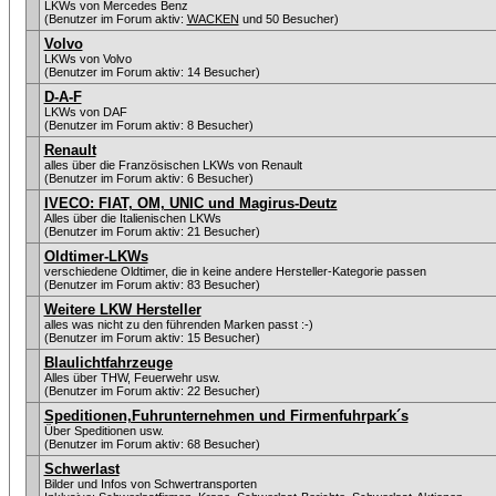
LKWs von Mercedes Benz
(Benutzer im Forum aktiv:
WACKEN
und 50 Besucher)
Volvo
LKWs von Volvo
(Benutzer im Forum aktiv: 14 Besucher)
D-A-F
LKWs von DAF
(Benutzer im Forum aktiv: 8 Besucher)
Renault
alles über die Französischen LKWs von Renault
(Benutzer im Forum aktiv: 6 Besucher)
IVECO: FIAT, OM, UNIC und Magirus-Deutz
Alles über die Italienischen LKWs
(Benutzer im Forum aktiv: 21 Besucher)
Oldtimer-LKWs
verschiedene Oldtimer, die in keine andere Hersteller-Kategorie passen
(Benutzer im Forum aktiv: 83 Besucher)
Weitere LKW Hersteller
alles was nicht zu den führenden Marken passt :-)
(Benutzer im Forum aktiv: 15 Besucher)
Blaulichtfahrzeuge
Alles über THW, Feuerwehr usw.
(Benutzer im Forum aktiv: 22 Besucher)
Speditionen,Fuhrunternehmen und Firmenfuhrpark´s
Über Speditionen usw.
(Benutzer im Forum aktiv: 68 Besucher)
Schwerlast
Bilder und Infos von Schwertransporten