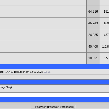
64.216
181
46.243
169
24.985
437
40.400
1.17
19.821
55
ord:
14.412 Benutzer am 12.03.2026
03:15
.
iträge/Tag)
Passwort (
Passwort vergessen
):