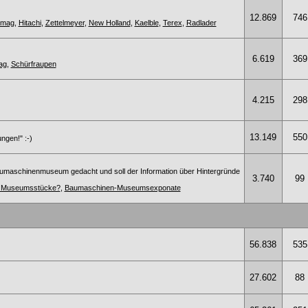
12.869
746
omag
,
Hitachi
,
Zettelmeyer
,
New Holland
,
Kaelble
,
Terex
,
Radlader
6.619
369
ag
,
Schürfraupen
4.215
298
13.149
550
ngen!" :-)
umaschinenmuseum gedacht und soll der Information über Hintergründe
3.740
99
te Museumsstücke?
,
Baumaschinen-Museumsexponate
56.838
535
27.602
88