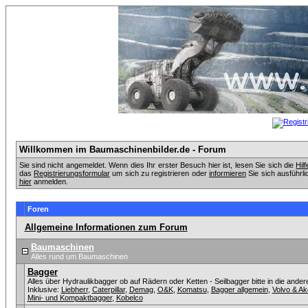
Willkommen im Baumaschinenbilder.de - Forum
Sie sind nicht angemeldet. Wenn dies Ihr erster Besuch hier ist, lesen Sie sich die
Hil
das
Registrierungsformular
um sich zu registrieren oder
informieren
Sie sich ausführli
hier
anmelden.
Foren
Allgemeine Informationen zum Forum
Baumaschinen
Alles rund um Baumaschinen
Bagger
Alles über Hydraulikbagger ob auf Rädern oder Ketten - Seilbagger bitte in die ander
Inklusive:
Liebherr
,
Caterpillar
,
Demag
,
O&K
,
Komatsu
,
Bagger allgemein
,
Volvo & A
Mini- und Kompaktbagger
,
Kobelco