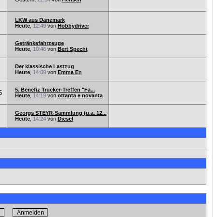
LKW aus Dänemark
Heute
,
12:49
von
Hobbydriver
Getränkefahrzeuge
Heute
,
10:46
von
Bert Specht
Der klassische Lastzug
Heute
,
14:09
von
Emma En
5. Benefiz Trucker-Treffen "Fa...
5
Heute
,
14:19
von
ottanta e novanta
Georgs STEYR-Sammlung (u.a. 12...
Heute
,
14:24
von
Diesel