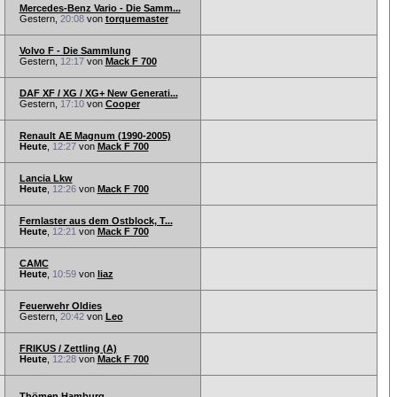
Mercedes-Benz Vario - Die Samm...
Gestern,
20:08
von
torquemaster
Volvo F - Die Sammlung
Gestern,
12:17
von
Mack F 700
DAF XF / XG / XG+ New Generati...
Gestern,
17:10
von
Cooper
Renault AE Magnum (1990-2005)
Heute
,
12:27
von
Mack F 700
Lancia Lkw
Heute
,
12:26
von
Mack F 700
Fernlaster aus dem Ostblock, T...
Heute
,
12:21
von
Mack F 700
CAMC
Heute
,
10:59
von
liaz
Feuerwehr Oldies
Gestern,
20:42
von
Leo
FRIKUS / Zettling (A)
Heute
,
12:28
von
Mack F 700
Thömen Hamburg