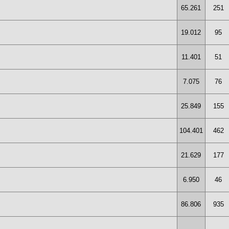
65.261
251
19.012
95
11.401
51
7.075
76
25.849
155
104.401
462
21.629
177
6.950
46
86.806
935