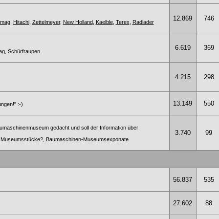
12.869
746
omag
,
Hitachi
,
Zettelmeyer
,
New Holland
,
Kaelble
,
Terex
,
Radlader
6.619
369
ag
,
Schürfraupen
4.215
298
13.149
550
ngen!" :-)
umaschinenmuseum gedacht und soll der Information über
3.740
99
te Museumsstücke?
,
Baumaschinen-Museumsexponate
56.837
535
27.602
88