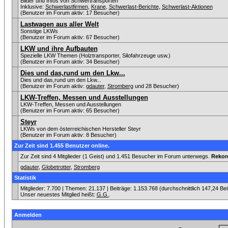
Bilder und Infos von Schwertransporten
Inklusive:
Schwerlastfirmen
,
Krane
,
Schwerlast-Berichte
,
Schwerlast-Aktionen
(Benutzer im Forum aktiv: 17 Besucher)
Lastwagen aus aller Welt
Sonstige LKWs
(Benutzer im Forum aktiv: 67 Besucher)
LKW und ihre Aufbauten
Spezielle LKW Themen (Holztransporter, Silofahrzeuge usw.)
(Benutzer im Forum aktiv: 34 Besucher)
Dies und das,rund um den Lkw...
Dies und das,rund um den Lkw...
(Benutzer im Forum aktiv:
gdauter
,
Stromberg
und 28 Besucher)
LKW-Treffen, Messen und Ausstellungen
LKW-Treffen, Messen und Ausstellungen
(Benutzer im Forum aktiv: 65 Besucher)
Steyr
LKWs von dem österreichischen Hersteller Steyr
(Benutzer im Forum aktiv: 8 Besucher)
Zur Zeit sind 1.455 Benutzer online.
Zur Zeit sind 4 Mitglieder (1 Geist) und 1.451 Besucher im Forum unterwegs.
Rekor
gdauter
,
Globetrotter
,
Stromberg
Statistik
Mitglieder: 7.700 | Themen: 21.137 | Beiträge: 1.153.768 (durchschnittlich 147,24 Be
Unser neuestes Mitglied heißt:
G.G.
.
Anmelden