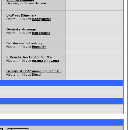
Gestern,
22:54
von
Hensen
LKW aus Dänemark
Heute
,
12:49
von
Hobbydriver
Getränkefahrzeuge
Heute
,
10:46
von
Bert Specht
Der klassische Lastzug
Heute
,
14:09
von
Emma En
5. Benefiz Trucker-Treffen "Fa...
Heute
,
14:19
von
ottanta e novanta
Georgs STEYR-Sammlung (u.a. 12...
Heute
,
14:24
von
Diesel