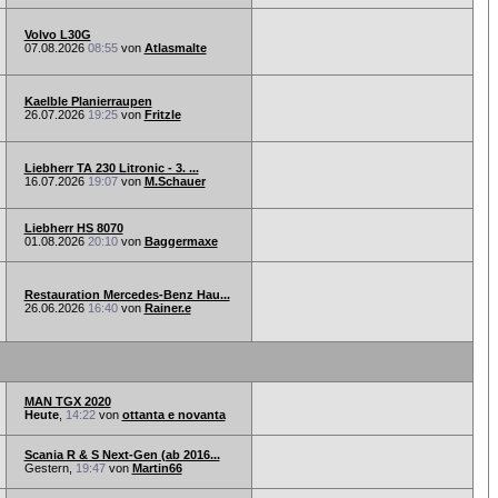
Volvo L30G
07.08.2026
08:55
von
Atlasmalte
Kaelble Planierraupen
26.07.2026
19:25
von
Fritzle
Liebherr TA 230 Litronic - 3. ...
16.07.2026
19:07
von
M.Schauer
Liebherr HS 8070
01.08.2026
20:10
von
Baggermaxe
Restauration Mercedes-Benz Hau...
26.06.2026
16:40
von
Rainer.e
MAN TGX 2020
Heute
,
14:22
von
ottanta e novanta
Scania R & S Next-Gen (ab 2016...
Gestern,
19:47
von
Martin66