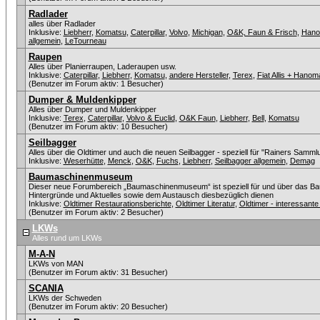
Radlader
alles über Radlader
Inklusive:
Liebherr
,
Komatsu
,
Caterpillar
,
Volvo
,
Michigan
,
O&K, Faun & Frisch
,
Han
allgemein
,
LeTourneau
Raupen
Alles über Planierraupen, Laderaupen usw.
Inklusive:
Caterpillar
,
Liebherr
,
Komatsu
,
andere Hersteller
,
Terex
,
Fiat Allis + Hanom
(Benutzer im Forum aktiv: 1 Besucher)
Dumper & Muldenkipper
Alles über Dumper und Muldenkipper
Inklusive:
Terex
,
Caterpillar
,
Volvo & Euclid
,
O&K Faun
,
Liebherr
,
Bell
,
Komatsu
(Benutzer im Forum aktiv: 10 Besucher)
Seilbagger
Alles über die Oldtimer und auch die neuen Seilbagger - speziell für "Rainers Sammlu
Inklusive:
Weserhütte
,
Menck
,
O&K
,
Fuchs
,
Liebherr
,
Seilbagger allgemein
,
Demag
Baumaschinenmuseum
Dieser neue Forumbereich „Baumaschinenmuseum“ ist speziell für und über das Ba
Hintergründe und Aktuelles sowie dem Austausch diesbezüglich dienen
Inklusive:
Oldtimer Restaurationsberichte
,
Oldtimer Literatur
,
Oldtimer - interessan
(Benutzer im Forum aktiv: 2 Besucher)
LKWs
Alles rund um LKWs
M-A-N
LKWs von MAN
(Benutzer im Forum aktiv: 31 Besucher)
SCANIA
LKWs der Schweden
(Benutzer im Forum aktiv: 20 Besucher)