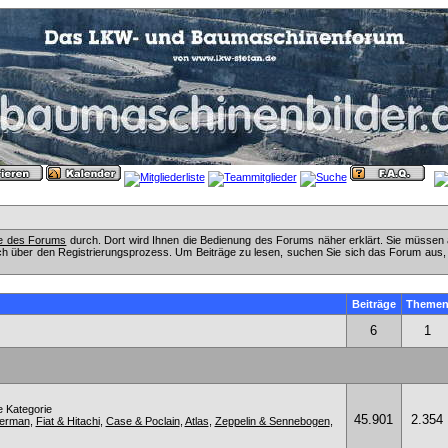
fe des Forums
durch. Dort wird Ihnen die Bedienung des Forums näher erklärt. Sie müssen 
ch über den Registrierungsprozess. Um Beiträge zu lesen, suchen Sie sich das Forum aus, das
Beiträge
Theme
6
1
e Kategorie
45.901
2.354
kerman
,
Fiat & Hitachi
,
Case & Poclain
,
Atlas
,
Zeppelin & Sennebogen
,