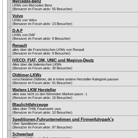
Mercedes-Benz
LKWs von Mercedes Benz
(Benutzer im Forum aktiv: 55 Besucher)
Volvo
LKWs von Volvo
(Benutzer im Forum aktiv: 13 Besucher)
D-A-F
LKWs von DAF
(Benutzer im Forum aktiv: 9 Besucher)
Renault
alles über die Französischen LKWs von Renault
(Benutzer im Forum aktiv: 9 Besucher)
IVECO: FIAT, OM, UNIC und Magirus-Deutz
Alles über die Italienischen LKWs
(Benutzer im Forum aktiv: 30 Besucher)
Oldtimer-LKWs
verschiedene Oldtimer, die in keine andere Hersteller-Kategorie passen
(Benutzer im Forum aktiv: 91 Besucher)
Weitere LKW Hersteller
alles was nicht zu den führenden Marken passt :-)
(Benutzer im Forum aktiv: 16 Besucher)
Blaulichtfahrzeuge
Alles über THW, Feuerwehr usw.
(Benutzer im Forum aktiv: 10 Besucher)
Speditionen,Fuhrunternehmen und Firmenfuhrpark´s
Über Speditionen usw.
(Benutzer im Forum aktiv: 97 Besucher)
Schwerlast