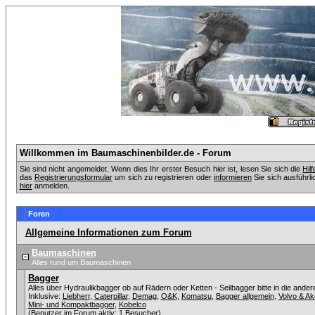
Willkommen im Baumaschinenbilder.de - Forum
Sie sind nicht angemeldet. Wenn dies Ihr erster Besuch hier ist, lesen Sie sich die
Hil
das
Registrierungsformular
um sich zu registrieren oder
informieren
Sie sich ausführli
hier
anmelden.
Foren
Allgemeine Informationen zum Forum
Baumaschinen
Alles rund um Baumaschinen
Bagger
Alles über Hydraulikbagger ob auf Rädern oder Ketten - Seilbagger bitte in die ander
Inklusive:
Liebherr
,
Caterpillar
,
Demag
,
O&K
,
Komatsu
,
Bagger allgemein
,
Volvo & A
Mini- und Kompaktbagger
,
Kobelco
(Benutzer im Forum aktiv: 1 Besucher)