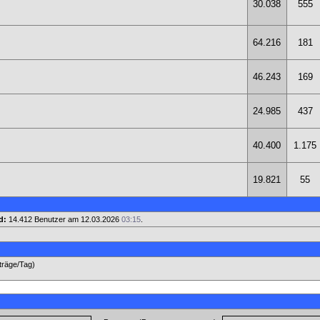
30.038
555
64.216
181
46.243
169
24.985
437
40.400
1.175
19.821
55
d:
14.412 Benutzer am 12.03.2026
03:15
.
iträge/Tag)