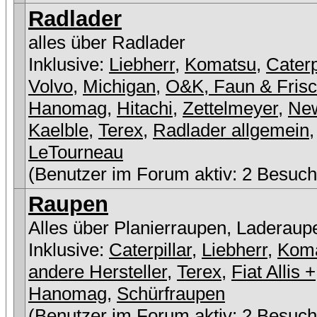
Radlader
alles über Radlader
Inklusive:
Liebherr
,
Komatsu
,
Caterp
Volvo
,
Michigan
,
O&K, Faun & Fris
Hanomag
,
Hitachi
,
Zettelmeyer
,
New
Kaelble
,
Terex
,
Radlader allgemein
,
LeTourneau
(Benutzer im Forum aktiv: 2 Besuch
Raupen
Alles über Planierraupen, Laderaup
Inklusive:
Caterpillar
,
Liebherr
,
Kom
andere Hersteller
,
Terex
,
Fiat Allis +
Hanomag
,
Schürfraupen
(Benutzer im Forum aktiv: 2 Besuch