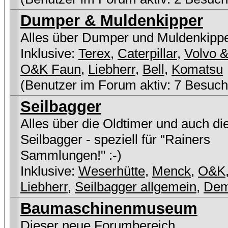
Dumper & Muldenkipper
Alles über Dumper und Muldenkipp
Inklusive:
Terex
,
Caterpillar
,
Volvo &
O&K Faun
,
Liebherr
,
Bell
,
Komatsu
(Benutzer im Forum aktiv: 7 Besuch
Seilbagger
Alles über die Oldtimer und auch di
Seilbagger - speziell für "Rainers
Sammlungen!" :-)
Inklusive:
Weserhütte
,
Menck
,
O&K
Liebherr
,
Seilbagger allgemein
,
De
Baumaschinenmuseum
Dieser neue Forumbereich