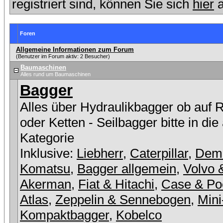
registriert sind, können Sie sich
hier
a
Foren
Allgemeine Informationen zum Forum
(Benutzer im Forum aktiv: 2 Besucher)
Baumaschinen
Alles rund um Baumaschinen
Bagger
Alles über Hydraulikbagger ob auf 
oder Ketten - Seilbagger bitte in die
Kategorie
Inklusive:
Liebherr
,
Caterpillar
,
Dem
Komatsu
,
Bagger allgemein
,
Volvo 
Akerman
,
Fiat & Hitachi
,
Case & Po
Atlas
,
Zeppelin & Sennebogen
,
Mini
Kompaktbagger
,
Kobelco