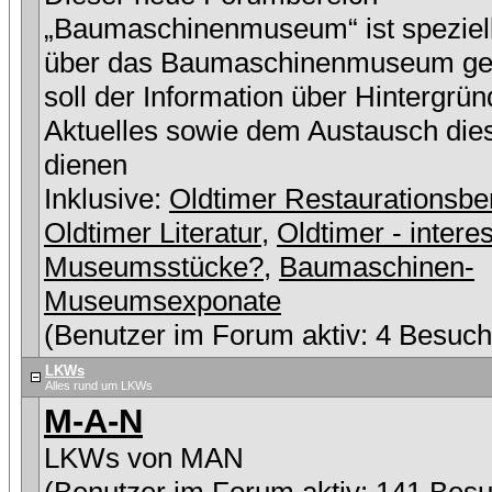
„Baumaschinenmuseum“ ist speziell
über das Baumaschinenmuseum ge
soll der Information über Hintergrü
Aktuelles sowie dem Austausch die
dienen
Inklusive:
Oldtimer Restaurationsbe
Oldtimer Literatur
,
Oldtimer - intere
Museumsstücke?
,
Baumaschinen-
Museumsexponate
(Benutzer im Forum aktiv: 4 Besuch
LKWs
Alles rund um LKWs
M-A-N
LKWs von MAN