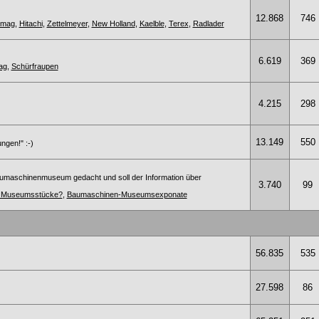
12.868
746
omag
,
Hitachi
,
Zettelmeyer
,
New Holland
,
Kaelble
,
Terex
,
Radlader
6.619
369
ag
,
Schürfraupen
4.215
298
13.149
550
ngen!" :-)
umaschinenmuseum gedacht und soll der Information über
3.740
99
te Museumsstücke?
,
Baumaschinen-Museumsexponate
56.835
535
27.598
86