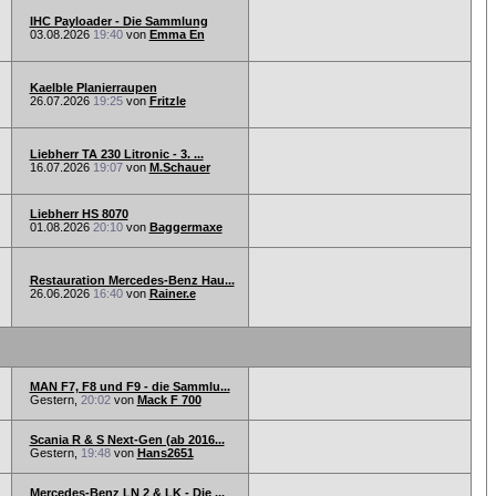
IHC Payloader - Die Sammlung
03.08.2026
19:40
von
Emma En
Kaelble Planierraupen
26.07.2026
19:25
von
Fritzle
Liebherr TA 230 Litronic - 3. ...
16.07.2026
19:07
von
M.Schauer
Liebherr HS 8070
01.08.2026
20:10
von
Baggermaxe
Restauration Mercedes-Benz Hau...
26.06.2026
16:40
von
Rainer.e
MAN F7, F8 und F9 - die Sammlu...
Gestern,
20:02
von
Mack F 700
Scania R & S Next-Gen (ab 2016...
Gestern,
19:48
von
Hans2651
Mercedes-Benz LN 2 & LK - Die ...