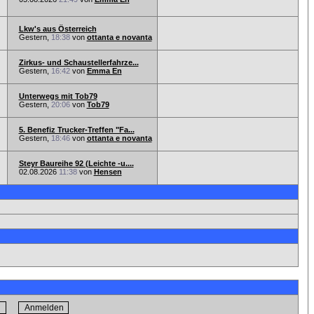
Lkw's aus Österreich
Gestern,
18:38
von
ottanta e novanta
Zirkus- und Schaustellerfahrze...
Gestern,
16:42
von
Emma En
Unterwegs mit Tob79
Gestern,
20:06
von
Tob79
5. Benefiz Trucker-Treffen "Fa...
Gestern,
18:46
von
ottanta e novanta
Steyr Baureihe 92 (Leichte -u....
02.08.2026
11:38
von
Hensen