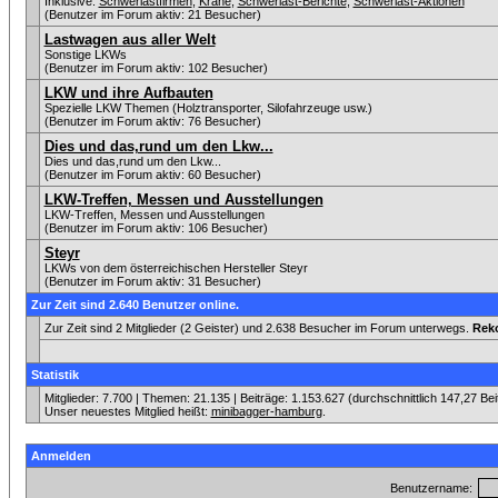
Inklusive:
Schwerlastfirmen
,
Krane
,
Schwerlast-Berichte
,
Schwerlast-Aktionen
(Benutzer im Forum aktiv: 21 Besucher)
Lastwagen aus aller Welt
Sonstige LKWs
(Benutzer im Forum aktiv: 102 Besucher)
LKW und ihre Aufbauten
Spezielle LKW Themen (Holztransporter, Silofahrzeuge usw.)
(Benutzer im Forum aktiv: 76 Besucher)
Dies und das,rund um den Lkw...
Dies und das,rund um den Lkw...
(Benutzer im Forum aktiv: 60 Besucher)
LKW-Treffen, Messen und Ausstellungen
LKW-Treffen, Messen und Ausstellungen
(Benutzer im Forum aktiv: 106 Besucher)
Steyr
LKWs von dem österreichischen Hersteller Steyr
(Benutzer im Forum aktiv: 31 Besucher)
Zur Zeit sind 2.640 Benutzer online.
Zur Zeit sind 2 Mitglieder (2 Geister) und 2.638 Besucher im Forum unterwegs.
Rek
Statistik
Mitglieder: 7.700 | Themen: 21.135 | Beiträge: 1.153.627 (durchschnittlich 147,27 Be
Unser neuestes Mitglied heißt:
minibagger-hamburg
.
Anmelden
Benutzername: