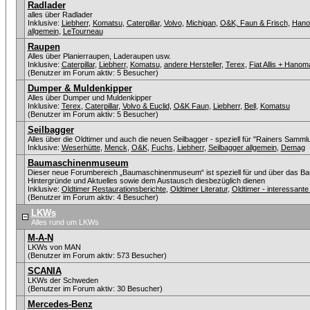
Radlader
alles über Radlader
Inklusive:
Liebherr
,
Komatsu
,
Caterpillar
,
Volvo
,
Michigan
,
O&K, Faun & Frisch
,
Han
allgemein
,
LeTourneau
Raupen
Alles über Planierraupen, Laderaupen usw.
Inklusive:
Caterpillar
,
Liebherr
,
Komatsu
,
andere Hersteller
,
Terex
,
Fiat Allis + Hanom
(Benutzer im Forum aktiv: 5 Besucher)
Dumper & Muldenkipper
Alles über Dumper und Muldenkipper
Inklusive:
Terex
,
Caterpillar
,
Volvo & Euclid
,
O&K Faun
,
Liebherr
,
Bell
,
Komatsu
(Benutzer im Forum aktiv: 5 Besucher)
Seilbagger
Alles über die Oldtimer und auch die neuen Seilbagger - speziell für "Rainers Sammlu
Inklusive:
Weserhütte
,
Menck
,
O&K
,
Fuchs
,
Liebherr
,
Seilbagger allgemein
,
Demag
Baumaschinenmuseum
Dieser neue Forumbereich „Baumaschinenmuseum“ ist speziell für und über das Ba
Hintergründe und Aktuelles sowie dem Austausch diesbezüglich dienen
Inklusive:
Oldtimer Restaurationsberichte
,
Oldtimer Literatur
,
Oldtimer - interessan
(Benutzer im Forum aktiv: 4 Besucher)
LKWs
Alles rund um LKWs
M-A-N
LKWs von MAN
(Benutzer im Forum aktiv: 573 Besucher)
SCANIA
LKWs der Schweden
(Benutzer im Forum aktiv: 30 Besucher)
Mercedes-Benz