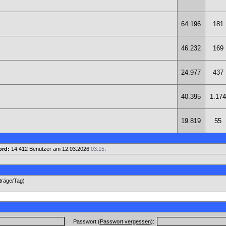
64.196
181
46.232
169
24.977
437
40.395
1.174
19.819
55
ord:
14.412 Benutzer am 12.03.2026
03:15
.
iträge/Tag)
Passwort (
Passwort vergessen
):