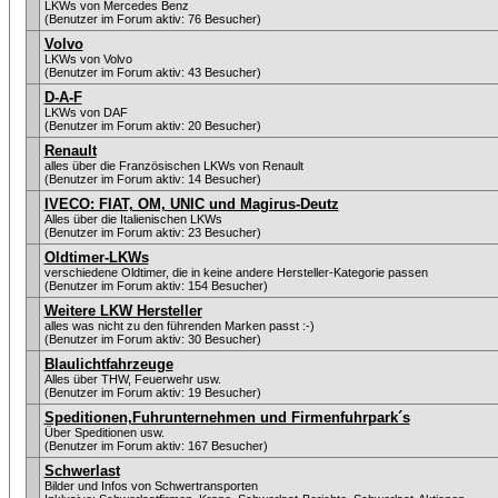
LKWs von Mercedes Benz
(Benutzer im Forum aktiv: 76 Besucher)
Volvo
LKWs von Volvo
(Benutzer im Forum aktiv: 43 Besucher)
D-A-F
LKWs von DAF
(Benutzer im Forum aktiv: 20 Besucher)
Renault
alles über die Französischen LKWs von Renault
(Benutzer im Forum aktiv: 14 Besucher)
IVECO: FIAT, OM, UNIC und Magirus-Deutz
Alles über die Italienischen LKWs
(Benutzer im Forum aktiv: 23 Besucher)
Oldtimer-LKWs
verschiedene Oldtimer, die in keine andere Hersteller-Kategorie passen
(Benutzer im Forum aktiv: 154 Besucher)
Weitere LKW Hersteller
alles was nicht zu den führenden Marken passt :-)
(Benutzer im Forum aktiv: 30 Besucher)
Blaulichtfahrzeuge
Alles über THW, Feuerwehr usw.
(Benutzer im Forum aktiv: 19 Besucher)
Speditionen,Fuhrunternehmen und Firmenfuhrpark´s
Über Speditionen usw.
(Benutzer im Forum aktiv: 167 Besucher)
Schwerlast
Bilder und Infos von Schwertransporten