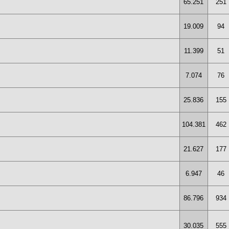
65.251
251
19.009
94
11.399
51
7.074
76
25.836
155
104.381
462
21.627
177
6.947
46
86.796
934
30.035
555