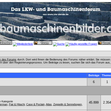
fe des Forums
durch. Dort wird Ihnen die Bedienung des Forums näher erklärt. Sie müssen 
ch über den Registrierungsprozess. Um Beiträge zu lesen, suchen Sie sich das Forum aus, das
Beiträge
Theme
6
1
e Kategorie
45.899
2.354
kerman
,
Fiat & Hitachi
,
Case & Poclain
,
Atlas
,
Zeppelin & Sennebogen
,