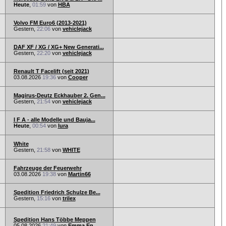
Heute
,
01:59
von
HBA
Volvo FM Euro6 (2013-2021)
Gestern,
22:06
von
vehiclejack
DAF XF / XG / XG+ New Generati...
Gestern,
22:20
von
vehiclejack
Renault T Facelift (seit 2021)
03.08.2026
19:36
von
Cooper
Magirus-Deutz Eckhauber 2. Gen...
Gestern,
21:54
von
vehiclejack
I F A - alle Modelle und Bauja...
Heute
,
00:54
von
lura
White
Gestern,
21:58
von
WHITE
Fahrzeuge der Feuerwehr
03.08.2026
19:38
von
Martin66
Spedition Friedrich Schulze Be...
Gestern,
15:16
von
trilex
Spedition Hans Többe Meppen
05.08.2026
21:49
von
Emma En