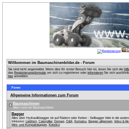
Willkommen im Baumaschinenbilder.de - Forum
Sie sind nicht angemeldet. Wenn dies Ihr erster Besuch hier ist, lesen Sie sich die
Hil
das
Registrierungsformular
um sich zu registrieren oder
informieren
Sie sich ausführli
hier
anmelden.
Foren
Allgemeine Informationen zum Forum
Baumaschinen
Alles rund um Baumaschinen
Bagger
Alles über Hydraulikbagger ob auf Rädern oder Ketten - Seilbagger bitte in die ander
Inklusive:
Liebherr
,
Caterpillar
,
Demag
,
O&K
,
Komatsu
,
Bagger allgemein
,
Volvo & A
Mini- und Kompaktbagger
,
Kobelco