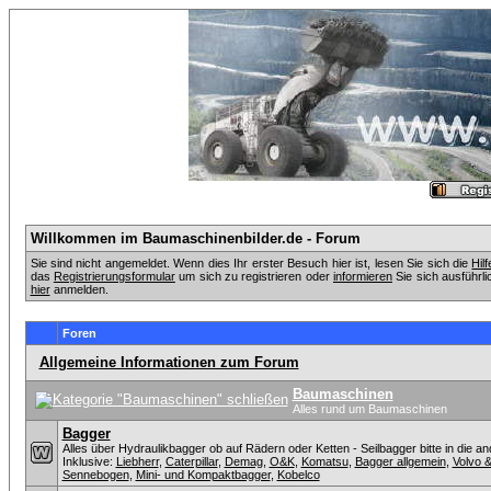
Willkommen im Baumaschinenbilder.de - Forum
Sie sind nicht angemeldet. Wenn dies Ihr erster Besuch hier ist, lesen Sie sich die
Hil
das
Registrierungsformular
um sich zu registrieren oder
informieren
Sie sich ausführli
hier
anmelden.
Foren
Allgemeine Informationen zum Forum
Baumaschinen
Alles rund um Baumaschinen
Bagger
Alles über Hydraulikbagger ob auf Rädern oder Ketten - Seilbagger bitte in die a
Inklusive:
Liebherr
,
Caterpillar
,
Demag
,
O&K
,
Komatsu
,
Bagger allgemein
,
Volvo 
Sennebogen
,
Mini- und Kompaktbagger
,
Kobelco