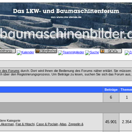
fe des Forums
durch. Dort wird Ihnen die Bedienung des Forums näher erklärt. Sie müssen 
ch über den Registrierungsprozess. Um Beiträge zu lesen, suchen Sie sich das Forum aus, das
Beiträge
Theme
6
1
ndere Kategorie
45.901
2.354
& Akerman
,
Fiat & Hitachi
,
Case & Poclain
,
Atlas
,
Zeppelin &