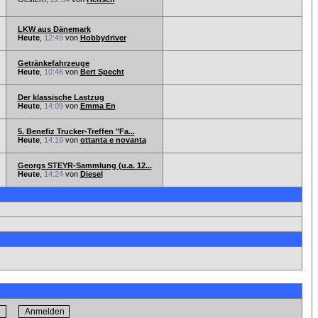
LKW aus Dänemark
Heute
,
12:49
von
Hobbydriver
Getränkefahrzeuge
Heute
,
10:46
von
Bert Specht
Der klassische Lastzug
Heute
,
14:09
von
Emma En
5. Benefiz Trucker-Treffen "Fa...
Heute
,
14:19
von
ottanta e novanta
Georgs STEYR-Sammlung (u.a. 12...
Heute
,
14:24
von
Diesel