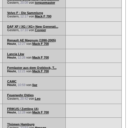
Gestern,
20:08
von
torquemaster
Volvo F - Die Sammlung
Gestern,
12:17
von
Mack F 700
DAF XF / XG / XG+ New Generati...
Gestern,
17:10
von
Cooper
Renault AE Magnum (1990-2005)
Heute
,
12:27
von
Mack F 700
Lancia Lkw
Heute
,
12:26
von
Mack F 700
Fernlaster aus dem Ostblock, T...
Heute
,
12:21
von
Mack F 700
CAMC
Heute
,
10:59
von
liaz
Feuerwehr Oldies
Gestern,
20:42
von
Leo
FRIKUS / Zettling (A)
Heute
,
12:28
von
Mack F 700
Thömen Hamburg
Gestern,
22:54
von
Hensen