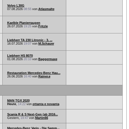
Volvo L30G
07.08.2026
08:55
von
Atlasmalte
Kaelble Planierraupen
26.07.2026
19:25
von
Fritzle
Liebherr TA 230 Litronic - 3. ...
16.07.2026
19:07
von
M.Schauer
Liebherr HS 8070
01.08.2026
20:10
von
Baggermaxe
Restauration Mercedes-Benz Hau...
26.06.2026
16:40
von
Rainer.e
MAN TGX 2020
Heute
,
14:22
von
ottanta e novanta
Scania R & S Next-Gen (ab 2016...
Gestern,
19:47
von
Martin66
Mercedes-Benz Vario - Die Samm...