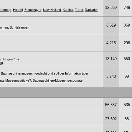
12.869
746
anomag
,
Hitachi
,
Zettelmeyer
,
New Holland
,
Kaelble
,
Terex
,
Radlader
6.619
369
anomag
,
Schürfraupen
4.215
298
13.149
550
mmlungen!" :-)
ag
s Baumaschinenmuseum gedacht und soll der Information über
3.740
99
sante Museumsstücke?
,
Baumaschinen-Museumsexponate
56.837
535
27.602
88