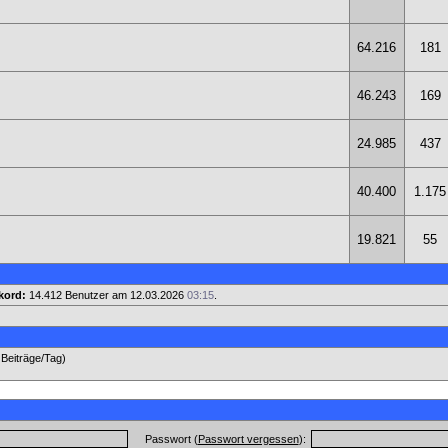
64.216
181
46.243
169
24.985
437
40.400
1.175
19.821
55
kord:
14.412 Benutzer am 12.03.2026
03:15
.
 Beiträge/Tag)
Passwort (
Passwort vergessen
):