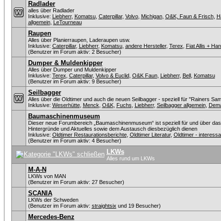
Radlader
alles über Radlader
Inklusive:
Liebherr
,
Komatsu
,
Caterpillar
,
Volvo
,
Michigan
,
O&K, Faun & Frisch
,
H
allgemein
,
LeTourneau
Raupen
Alles über Planierraupen, Laderaupen usw.
Inklusive:
Caterpillar
,
Liebherr
,
Komatsu
,
andere Hersteller
,
Terex
,
Fiat Allis + H
(Benutzer im Forum aktiv: 2 Besucher)
Dumper & Muldenkipper
Alles über Dumper und Muldenkipper
Inklusive:
Terex
,
Caterpillar
,
Volvo & Euclid
,
O&K Faun
,
Liebherr
,
Bell
,
Komatsu
(Benutzer im Forum aktiv: 9 Besucher)
Seilbagger
Alles über die Oldtimer und auch die neuen Seilbagger - speziell für "Rainers Sa
Inklusive:
Weserhütte
,
Menck
,
O&K
,
Fuchs
,
Liebherr
,
Seilbagger allgemein
,
Dem
Baumaschinenmuseum
Dieser neue Forumbereich „Baumaschinenmuseum“ ist speziell für und über da
Hintergründe und Aktuelles sowie dem Austausch diesbezüglich dienen
Inklusive:
Oldtimer Restaurationsberichte
,
Oldtimer Literatur
,
Oldtimer - interes
(Benutzer im Forum aktiv: 4 Besucher)
LKWs
Alles rund um LKWs
M-A-N
LKWs von MAN
(Benutzer im Forum aktiv: 27 Besucher)
SCANIA
LKWs der Schweden
(Benutzer im Forum aktiv:
straightsix
und 19 Besucher)
Mercedes-Benz