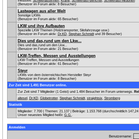
Inklusive:
Schwerlastfirmen
,
Krane
,
Schwerlast-Berichte
,
Schwerlast-Aktionen
(Benutzer im Forum aktiv: 8 Besucher)
Lastwagen aus aller Welt
Sonstige LKWs
(Benutzer im Forum aktiv: 65 Besucher)
LKW und ihre Aufbauten
Spezielle LKW Themen (Holztransporter, Silofahrzeuge usw.)
(Benutzer im Forum aktiv:
Dr.KD
,
Stephan Schmidt
und 39 Besucher)
Dies und das,rund um den Lkw...
Dies und das,rund um den Lkw...
(Benutzer im Forum aktiv: 21 Besucher)
LKW-Treffen, Messen und Ausstellungen
LKW-Treffen, Messen und Ausstellungen
(Benutzer im Forum aktiv: 61 Besucher)
Steyr
LKWs von dem österreichischen Hersteller Steyr
(Benutzer im Forum aktiv: 8 Besucher)
Zur Zeit sind 1.491 Benutzer online.
Zur Zeit sind 7 Mitglieder (1 Geist) und 1.484 Besucher im Forum unterwegs.
Re
altesel
,
Dr.KD
,
Globetrotter
,
Stephan Schmidt
,
straightsix
,
Stromberg
Statistik
Mitglieder: 7.700 | Themen: 21.137 | Beiträge: 1.153.768 (durchschnittlich 147,24
Unser neuestes Mitglied heißt:
G.G.
.
Anmelden
Benutzername: