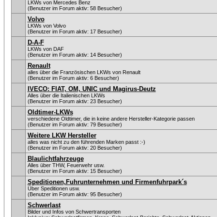
LKWs von Mercedes Benz
(Benutzer im Forum aktiv: 58 Besucher)
Volvo
LKWs von Volvo
(Benutzer im Forum aktiv: 17 Besucher)
D-A-F
LKWs von DAF
(Benutzer im Forum aktiv: 14 Besucher)
Renault
alles über die Französischen LKWs von Renault
(Benutzer im Forum aktiv: 6 Besucher)
IVECO: FIAT, OM, UNIC und Magirus-Deutz
Alles über die Italienischen LKWs
(Benutzer im Forum aktiv: 23 Besucher)
Oldtimer-LKWs
verschiedene Oldtimer, die in keine andere Hersteller-Kategorie passen
(Benutzer im Forum aktiv: 79 Besucher)
Weitere LKW Hersteller
alles was nicht zu den führenden Marken passt :-)
(Benutzer im Forum aktiv: 20 Besucher)
Blaulichtfahrzeuge
Alles über THW, Feuerwehr usw.
(Benutzer im Forum aktiv: 15 Besucher)
Speditionen,Fuhrunternehmen und Firmenfuhrpark´s
Über Speditionen usw.
(Benutzer im Forum aktiv: 95 Besucher)
Schwerlast
Bilder und Infos von Schwertransporten