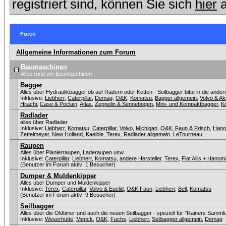
registriert sind, können Sie sich
hier
a
Foren
Allgemeine Informationen zum Forum
Baumaschinen
Alles rund um Baumaschinen
Bagger
Alles über Hydraulikbagger ob auf Rädern oder Ketten - Seilbagger bitte in die ander
Inklusive:
Liebherr
,
Caterpillar
,
Demag
,
O&K
,
Komatsu
,
Bagger allgemein
,
Volvo & A
Hitachi
,
Case & Poclain
,
Atlas
,
Zeppelin & Sennebogen
,
Mini- und Kompaktbagger
,
K
Radlader
alles über Radlader
Inklusive:
Liebherr
,
Komatsu
,
Caterpillar
,
Volvo
,
Michigan
,
O&K, Faun & Frisch
,
Han
Zettelmeyer
,
New Holland
,
Kaelble
,
Terex
,
Radlader allgemein
,
LeTourneau
Raupen
Alles über Planierraupen, Laderaupen usw.
Inklusive:
Caterpillar
,
Liebherr
,
Komatsu
,
andere Hersteller
,
Terex
,
Fiat Allis + Hano
(Benutzer im Forum aktiv: 1 Besucher)
Dumper & Muldenkipper
Alles über Dumper und Muldenkipper
Inklusive:
Terex
,
Caterpillar
,
Volvo & Euclid
,
O&K Faun
,
Liebherr
,
Bell
,
Komatsu
(Benutzer im Forum aktiv: 9 Besucher)
Seilbagger
Alles über die Oldtimer und auch die neuen Seilbagger - speziell für "Rainers Sammlu
Inklusive:
Weserhütte
,
Menck
,
O&K
,
Fuchs
,
Liebherr
,
Seilbagger allgemein
,
Demag