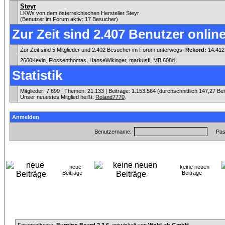
Steyr
LKWs von dem österreichischen Hersteller Steyr
(Benutzer im Forum aktiv: 17 Besucher)
Zur Zeit sind 2.407 Benutzer online
Zur Zeit sind 5 Mitglieder und 2.402 Besucher im Forum unterwegs.
Rekord:
14.412
2660Kevin
,
Flossenthomas
,
HanseWikinger
,
markusfi
,
MB 608d
Statistik
Mitglieder: 7.699 | Themen: 21.133 | Beiträge: 1.153.564 (durchschnittlich 147,27 Be
Unser neuestes Mitglied heißt:
Roland7770
.
Anmelden
Benutzername:
Pas
neue
keine neuen
Beiträge
Beiträge