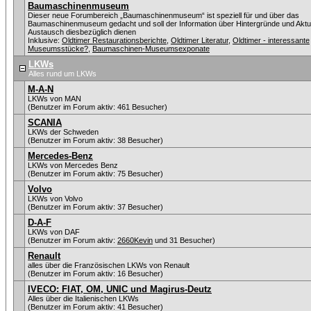
Baumaschinenmuseum
Dieser neue Forumbereich „Baumaschinenmuseum“ ist speziell für und über das
Baumaschinenmuseum gedacht und soll der Information über Hintergründe und Aktu
Austausch diesbezüglich dienen
Inklusive:
Oldtimer Restaurationsberichte
,
Oldtimer Literatur
,
Oldtimer - interessante
Museumsstücke?
,
Baumaschinen-Museumsexponate
LKWs
Alles rund um LKWs
M-A-N
LKWs von MAN
(Benutzer im Forum aktiv: 461 Besucher)
SCANIA
LKWs der Schweden
(Benutzer im Forum aktiv: 38 Besucher)
Mercedes-Benz
LKWs von Mercedes Benz
(Benutzer im Forum aktiv: 75 Besucher)
Volvo
LKWs von Volvo
(Benutzer im Forum aktiv: 37 Besucher)
D-A-F
LKWs von DAF
(Benutzer im Forum aktiv:
2660Kevin
und 31 Besucher)
Renault
alles über die Französischen LKWs von Renault
(Benutzer im Forum aktiv: 16 Besucher)
IVECO: FIAT, OM, UNIC und Magirus-Deutz
Alles über die Italienischen LKWs
(Benutzer im Forum aktiv: 41 Besucher)