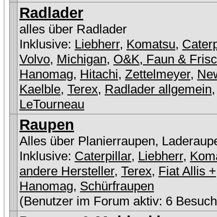
Radlader
alles über Radlader
Inklusive:
Liebherr
,
Komatsu
,
Caterp
Volvo
,
Michigan
,
O&K, Faun & Fris
Hanomag
,
Hitachi
,
Zettelmeyer
,
New
Kaelble
,
Terex
,
Radlader allgemein
,
LeTourneau
Raupen
Alles über Planierraupen, Laderaup
Inklusive:
Caterpillar
,
Liebherr
,
Kom
andere Hersteller
,
Terex
,
Fiat Allis +
Hanomag
,
Schürfraupen
(Benutzer im Forum aktiv: 6 Besuch