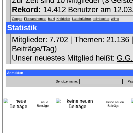
Zur Zeit sind 10 Mitglieder (3 Geis
Rekord:
14.412 Benutzer am 12.0
Cooper
,
Flossenthomas
,
ha-ri
,
Knödellok
,
Laschtifahrer
,
solmbecker
,
wilmo
Statistik
Mitglieder: 7.702 | Themen: 21.136 |
Beiträge/Tag)
Unser neuestes Mitglied heißt:
G.G.
Anmelden
Benutzername:
Pas
neue
keine neuen
Beiträge
Beiträge