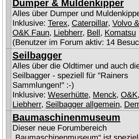
Dumper & Muldenkipper
Alles über Dumper und Muldenkipp
Inklusive:
Terex
,
Caterpillar
,
Volvo &
O&K Faun
,
Liebherr
,
Bell
,
Komatsu
(Benutzer im Forum aktiv: 14 Besuc
Seilbagger
Alles über die Oldtimer und auch di
Seilbagger - speziell für "Rainers
Sammlungen!" :-)
Inklusive:
Weserhütte
,
Menck
,
O&K
Liebherr
,
Seilbagger allgemein
,
De
Baumaschinenmuseum
Dieser neue Forumbereich
„Baumaschinenmuseum“ ist speziell