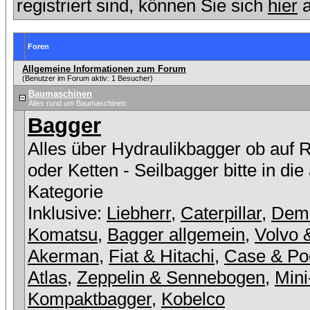
registriert sind, können Sie sich
hier
a
Foren
Allgemeine Informationen zum Forum
(Benutzer im Forum aktiv: 1 Besucher)
Baumaschinen
Alles rund um Baumaschinen
Bagger
Alles über Hydraulikbagger ob auf 
oder Ketten - Seilbagger bitte in die
Kategorie
Inklusive:
Liebherr
,
Caterpillar
,
Dem
Komatsu
,
Bagger allgemein
,
Volvo 
Akerman
,
Fiat & Hitachi
,
Case & Po
Atlas
,
Zeppelin & Sennebogen
,
Mini
Kompaktbagger
,
Kobelco