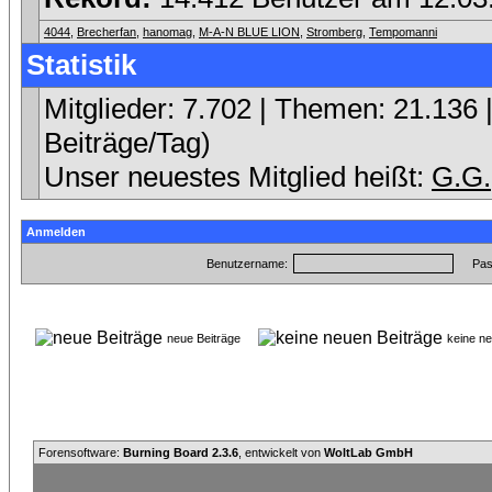
4044
,
Brecherfan
,
hanomag
,
M-A-N BLUE LION
,
Stromberg
,
Tempomanni
Statistik
Mitglieder: 7.702 | Themen: 21.136 |
Beiträge/Tag)
Unser neuestes Mitglied heißt:
G.G.
Anmelden
Benutzername:
Pas
neue Beiträge
keine n
Forensoftware:
Burning Board 2.3.6
, entwickelt von
WoltLab GmbH