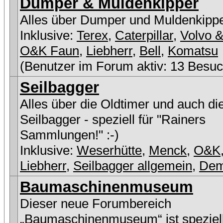
Dumper & Muldenkipper
Alles über Dumper und Muldenkipp
Inklusive:
Terex
,
Caterpillar
,
Volvo &
O&K Faun
,
Liebherr
,
Bell
,
Komatsu
(Benutzer im Forum aktiv: 13 Besuc
Seilbagger
Alles über die Oldtimer und auch di
Seilbagger - speziell für "Rainers
Sammlungen!" :-)
Inklusive:
Weserhütte
,
Menck
,
O&K
Liebherr
,
Seilbagger allgemein
,
De
Baumaschinenmuseum
Dieser neue Forumbereich
„Baumaschinenmuseum“ ist speziell