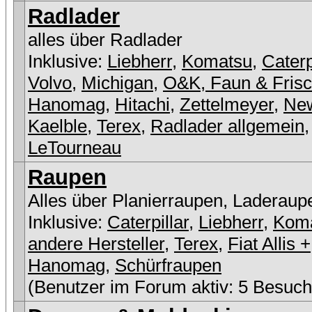
Radlader
alles über Radlader
Inklusive:
Liebherr
,
Komatsu
,
Caterp
Volvo
,
Michigan
,
O&K, Faun & Fris
Hanomag
,
Hitachi
,
Zettelmeyer
,
New
Kaelble
,
Terex
,
Radlader allgemein
,
LeTourneau
Raupen
Alles über Planierraupen, Laderaup
Inklusive:
Caterpillar
,
Liebherr
,
Kom
andere Hersteller
,
Terex
,
Fiat Allis +
Hanomag
,
Schürfraupen
(Benutzer im Forum aktiv: 5 Besuch