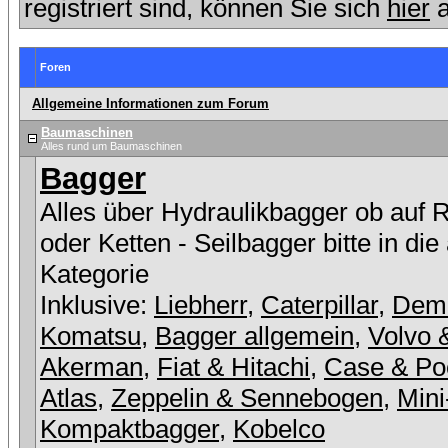
registriert sind, können Sie sich
hier
a
Foren
Allgemeine Informationen zum Forum
Baumaschinen
Alles rund um Baumaschinen
Bagger
Alles über Hydraulikbagger ob auf 
oder Ketten - Seilbagger bitte in die
Kategorie
Inklusive:
Liebherr
,
Caterpillar
,
Dem
Komatsu
,
Bagger allgemein
,
Volvo 
Akerman
,
Fiat & Hitachi
,
Case & Po
Atlas
,
Zeppelin & Sennebogen
,
Mini
Kompaktbagger
,
Kobelco