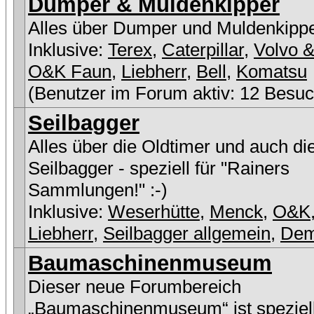
Dumper & Muldenkipper
Alles über Dumper und Muldenkipp
Inklusive:
Terex
,
Caterpillar
,
Volvo &
O&K Faun
,
Liebherr
,
Bell
,
Komatsu
(Benutzer im Forum aktiv: 12 Besuc
Seilbagger
Alles über die Oldtimer und auch di
Seilbagger - speziell für "Rainers
Sammlungen!" :-)
Inklusive:
Weserhütte
,
Menck
,
O&K
Liebherr
,
Seilbagger allgemein
,
De
Baumaschinenmuseum
Dieser neue Forumbereich
„Baumaschinenmuseum“ ist speziell