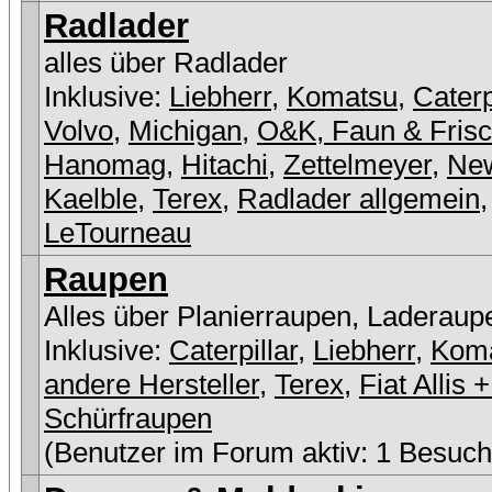
Radlader
alles über Radlader
Inklusive:
Liebherr
,
Komatsu
,
Caterp
Volvo
,
Michigan
,
O&K, Faun & Fris
Hanomag
,
Hitachi
,
Zettelmeyer
,
New
Kaelble
,
Terex
,
Radlader allgemein
,
LeTourneau
Raupen
Alles über Planierraupen, Laderaup
Inklusive:
Caterpillar
,
Liebherr
,
Kom
andere Hersteller
,
Terex
,
Fiat Allis
Schürfraupen
(Benutzer im Forum aktiv: 1 Besuch