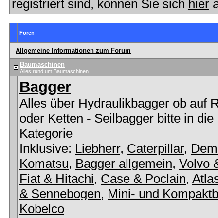
registriert sind, können Sie sich
hier
a
Foren
Allgemeine Informationen zum Forum
Baumaschinen
Alles rund um Baumaschinen
Bagger
Alles über Hydraulikbagger ob auf 
oder Ketten - Seilbagger bitte in die
Kategorie
Inklusive:
Liebherr
,
Caterpillar
,
Dem
Komatsu
,
Bagger allgemein
,
Volvo 
Fiat & Hitachi
,
Case & Poclain
,
Atla
& Sennebogen
,
Mini- und Kompakt
Kobelco