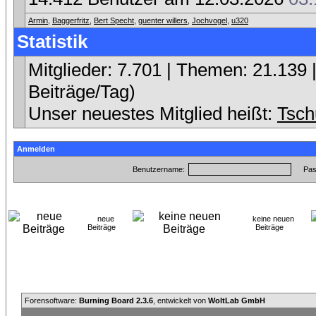
Armin
,
Baggerfritz
,
Bert Specht
,
guenter willers
,
Jochvogel
,
u320
Statistik
Mitglieder: 7.701 | Themen: 21.139 |
Beiträge/Tag)
Unser neuestes Mitglied heißt:
Tsch
Anmelden
Benutzername:
Pas
neue
keine neuen
Beiträge
Beiträge
Forensoftware:
Burning Board 2.3.6
, entwickelt von
WoltLab GmbH