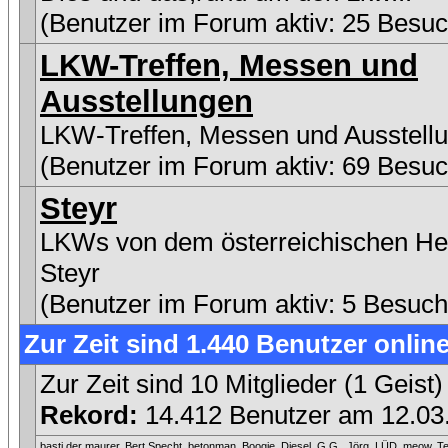
(Benutzer im Forum aktiv: 25 Besuc
LKW-Treffen, Messen und
Ausstellungen
LKW-Treffen, Messen und Ausstell
(Benutzer im Forum aktiv: 69 Besuc
Steyr
LKWs von dem österreichischen Her
Steyr
(Benutzer im Forum aktiv: 5 Besuch
Zur Zeit sind 1.440 Benutzer online
Zur Zeit sind 10 Mitglieder (1 Gei
Rekord:
14.412 Benutzer am 12.0
basti der maurer
,
Bert Specht
,
betonman
,
Boogie
,
Diesel
,
G.G.
,
Jörg_LÜD
,
meow
,
T