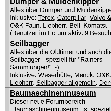
Dumper & Muldenkipper
Alles über Dumper und Muldenkipp
Inklusive:
Terex
,
Caterpillar
,
Volvo &
O&K Faun
,
Liebherr
,
Bell
,
Komatsu
(Benutzer im Forum aktiv: 9 Besuch
Seilbagger
Alles über die Oldtimer und auch di
Seilbagger - speziell für "Rainers
Sammlungen!" :-)
Inklusive:
Weserhütte
,
Menck
,
O&K
Liebherr
,
Seilbagger allgemein
,
De
Baumaschinenmuseum
Dieser neue Forumbereich
„Baumaschinenmuseum“ ist speziell