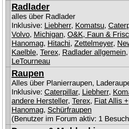
Radlader
alles über Radlader
Inklusive:
Liebherr
,
Komatsu
,
Caterp
Volvo
,
Michigan
,
O&K, Faun & Fris
Hanomag
,
Hitachi
,
Zettelmeyer
,
New
Kaelble
,
Terex
,
Radlader allgemein
,
LeTourneau
Raupen
Alles über Planierraupen, Laderaup
Inklusive:
Caterpillar
,
Liebherr
,
Kom
andere Hersteller
,
Terex
,
Fiat Allis +
Hanomag
,
Schürfraupen
(Benutzer im Forum aktiv: 1 Besuch