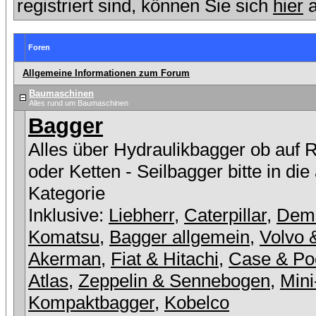
registriert sind, können Sie sich
hier
a
Foren
Allgemeine Informationen zum Forum
Baumaschinen
Alles rund um Baumaschinen
Bagger
Alles über Hydraulikbagger ob auf 
oder Ketten - Seilbagger bitte in die
Kategorie
Inklusive:
Liebherr
,
Caterpillar
,
Dem
Komatsu
,
Bagger allgemein
,
Volvo 
Akerman
,
Fiat & Hitachi
,
Case & Po
Atlas
,
Zeppelin & Sennebogen
,
Mini
Kompaktbagger
,
Kobelco