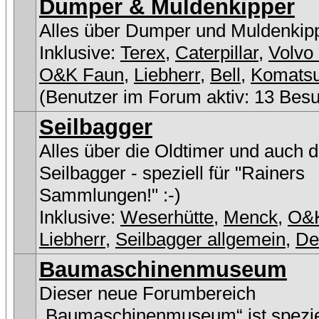
Dumper & Muldenkipper
Alles über Dumper und Muldenkip
Inklusive:
Terex
,
Caterpillar
,
Volvo 
O&K Faun
,
Liebherr
,
Bell
,
Komats
(Benutzer im Forum aktiv: 13 Bes
Seilbagger
Alles über die Oldtimer und auch 
Seilbagger - speziell für "Rainers
Sammlungen!" :-)
Inklusive:
Weserhütte
,
Menck
,
O&
Liebherr
,
Seilbagger allgemein
,
D
Baumaschinenmuseum
Dieser neue Forumbereich
„Baumaschinenmuseum“ ist speziel