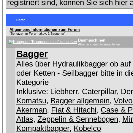
registriert sind, können Sie sich
hier
a
Foren
Allgemeine Informationen zum Forum
(Benutzer im Forum aktiv: 1 Besucher)
Baumaschinen
Alles rund um Baumaschinen
Bagger
Alles über Hydraulikbagger ob auf
oder Ketten - Seilbagger bitte in d
Kategorie
Inklusive:
Liebherr
,
Caterpillar
,
De
Komatsu
,
Bagger allgemein
,
Volvo
Akerman
,
Fiat & Hitachi
,
Case & P
Atlas
,
Zeppelin & Sennebogen
,
Min
Kompaktbagger
,
Kobelco