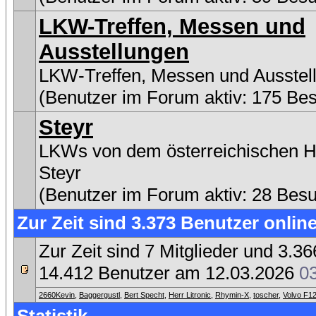
LKW-Treffen, Messen und
Ausstellungen
LKW-Treffen, Messen und Ausstel
(Benutzer im Forum aktiv: 175 Be
Steyr
LKWs von dem österreichischen He
Steyr
(Benutzer im Forum aktiv: 28 Bes
Zur Zeit sind 3.373 Benutzer online
Zur Zeit sind 7 Mitglieder und 3.
14.412 Benutzer am 12.03.2026
0
2660Kevin
,
Baggergustl
,
Bert Specht
,
Herr Litronic
,
Rhymin-X
,
toscher
,
Volvo F1