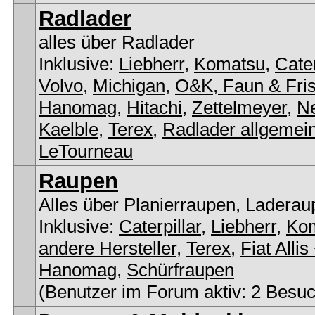
Radlader
alles über Radlader
Inklusive:
Liebherr
,
Komatsu
,
Cater
Volvo
,
Michigan
,
O&K, Faun & Fri
Hanomag
,
Hitachi
,
Zettelmeyer
,
N
Kaelble
,
Terex
,
Radlader allgemei
LeTourneau
Raupen
Alles über Planierraupen, Laderau
Inklusive:
Caterpillar
,
Liebherr
,
Ko
andere Hersteller
,
Terex
,
Fiat Allis
Hanomag
,
Schürfraupen
(Benutzer im Forum aktiv: 2 Besuc