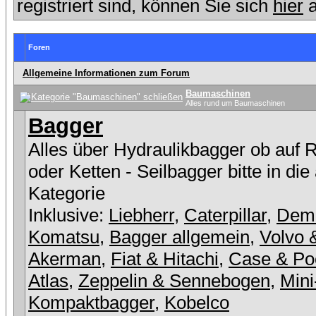
registriert sind, können Sie sich
hier
a
Foren
Allgemeine Informationen zum Forum
Baumaschinen
Alles rund um Baumaschinen
Bagger
Alles über Hydraulikbagger ob auf 
oder Ketten - Seilbagger bitte in die
Kategorie
Inklusive:
Liebherr
,
Caterpillar
,
Dem
Komatsu
,
Bagger allgemein
,
Volvo 
Akerman
,
Fiat & Hitachi
,
Case & Po
Atlas
,
Zeppelin & Sennebogen
,
Mini
Kompaktbagger
,
Kobelco