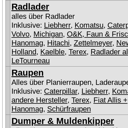
Radlader
alles über Radlader
Inklusive:
Liebherr
,
Komatsu
,
Caterp
Volvo
,
Michigan
,
O&K, Faun & Fris
Hanomag
,
Hitachi
,
Zettelmeyer
,
Ne
Holland
,
Kaelble
,
Terex
,
Radlader a
LeTourneau
Raupen
Alles über Planierraupen, Laderaup
Inklusive:
Caterpillar
,
Liebherr
,
Kom
andere Hersteller
,
Terex
,
Fiat Allis +
Hanomag
,
Schürfraupen
Dumper & Muldenkipper