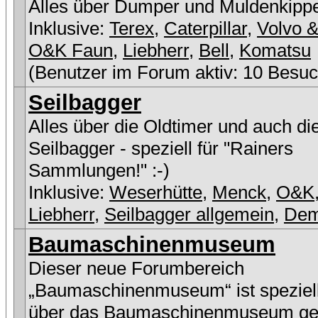
Alles über Dumper und Muldenkipp
Inklusive:
Terex
,
Caterpillar
,
Volvo &
O&K Faun
,
Liebherr
,
Bell
,
Komatsu
(Benutzer im Forum aktiv: 10 Besuc
Seilbagger
Alles über die Oldtimer und auch di
Seilbagger - speziell für "Rainers
Sammlungen!" :-)
Inklusive:
Weserhütte
,
Menck
,
O&K
Liebherr
,
Seilbagger allgemein
,
De
Baumaschinenmuseum
Dieser neue Forumbereich
„Baumaschinenmuseum“ ist speziell
über das Baumaschinenmuseum ge