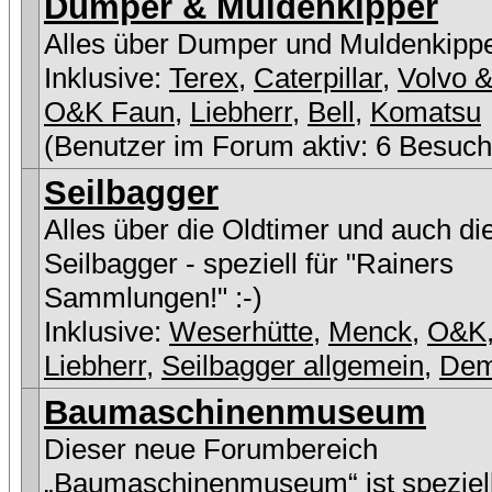
Dumper & Muldenkipper
Alles über Dumper und Muldenkipp
Inklusive:
Terex
,
Caterpillar
,
Volvo &
O&K Faun
,
Liebherr
,
Bell
,
Komatsu
(Benutzer im Forum aktiv: 6 Besuch
Seilbagger
Alles über die Oldtimer und auch di
Seilbagger - speziell für "Rainers
Sammlungen!" :-)
Inklusive:
Weserhütte
,
Menck
,
O&K
Liebherr
,
Seilbagger allgemein
,
De
Baumaschinenmuseum
Dieser neue Forumbereich
„Baumaschinenmuseum“ ist speziell