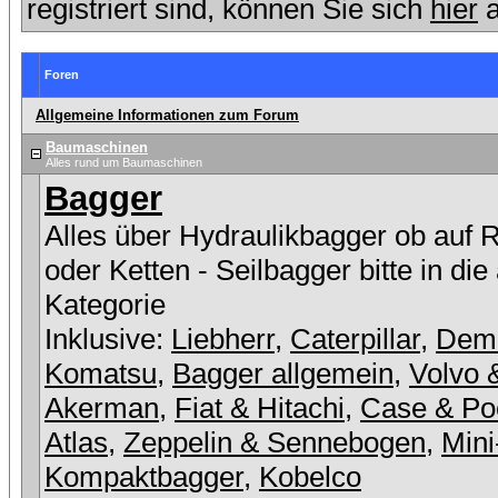
registriert sind, können Sie sich
hier
a
Foren
Allgemeine Informationen zum Forum
Baumaschinen
Alles rund um Baumaschinen
Bagger
Alles über Hydraulikbagger ob auf 
oder Ketten - Seilbagger bitte in die
Kategorie
Inklusive:
Liebherr
,
Caterpillar
,
Dem
Komatsu
,
Bagger allgemein
,
Volvo 
Akerman
,
Fiat & Hitachi
,
Case & Po
Atlas
,
Zeppelin & Sennebogen
,
Mini
Kompaktbagger
,
Kobelco