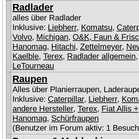
Radlader
alles über Radlader
Inklusive:
Liebherr
,
Komatsu
,
Caterp
Volvo
,
Michigan
,
O&K, Faun & Fris
Hanomag
,
Hitachi
,
Zettelmeyer
,
New
Kaelble
,
Terex
,
Radlader allgemein
,
LeTourneau
Raupen
Alles über Planierraupen, Laderaup
Inklusive:
Caterpillar
,
Liebherr
,
Kom
andere Hersteller
,
Terex
,
Fiat Allis +
Hanomag
,
Schürfraupen
(Benutzer im Forum aktiv: 1 Besuch