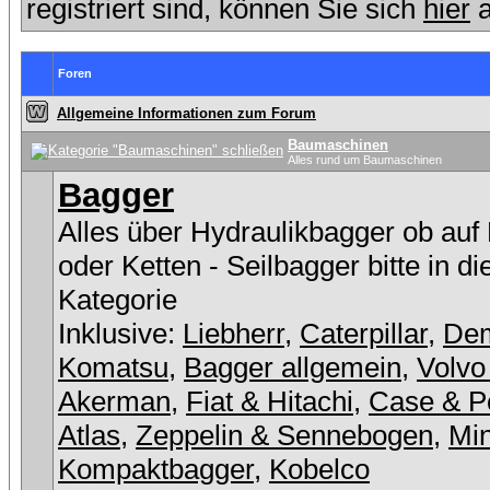
registriert sind, können Sie sich
hier
a
Foren
Allgemeine Informationen zum Forum
Baumaschinen
Alles rund um Baumaschinen
Bagger
Alles über Hydraulikbagger ob auf
oder Ketten - Seilbagger bitte in d
Kategorie
Inklusive:
Liebherr
,
Caterpillar
,
De
Komatsu
,
Bagger allgemein
,
Volvo
Akerman
,
Fiat & Hitachi
,
Case & P
Atlas
,
Zeppelin & Sennebogen
,
Min
Kompaktbagger
,
Kobelco