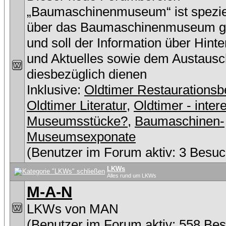
„Baumaschinenmuseum“ ist speziel
über das Baumaschinenmuseum g
und soll der Information über Hint
und Aktuelles sowie dem Austausc
diesbezüglich dienen
Inklusive:
Oldtimer Restaurationsb
Oldtimer Literatur
,
Oldtimer - inter
Museumsstücke?
,
Baumaschinen-
Museumsexponate
(Benutzer im Forum aktiv: 3 Besuc
LKWs
Alles rund um LKWs
M-A-N
LKWs von MAN
(Benutzer im Forum aktiv: 558 Be