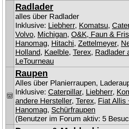
Radlader
alles über Radlader
Inklusive:
Liebherr
,
Komatsu
,
Cater
Volvo
,
Michigan
,
O&K, Faun & Fri
Hanomag
,
Hitachi
,
Zettelmeyer
,
N
Holland
,
Kaelble
,
Terex
,
Radlader 
LeTourneau
Raupen
Alles über Planierraupen, Laderau
Inklusive:
Caterpillar
,
Liebherr
,
Ko
andere Hersteller
,
Terex
,
Fiat Allis
Hanomag
,
Schürfraupen
(Benutzer im Forum aktiv: 5 Besuc