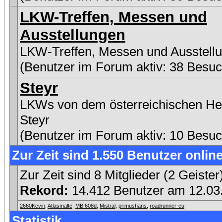
LKW-Treffen, Messen und
Ausstellungen
LKW-Treffen, Messen und Ausstell
(Benutzer im Forum aktiv: 38 Besuc
Steyr
LKWs von dem österreichischen Her
Steyr
(Benutzer im Forum aktiv: 10 Besuc
Zur Zeit sind 1.550 Benutzer online
Zur Zeit sind 8 Mitglieder (2 Geist
Rekord:
14.412 Benutzer am 12.0
2660Kevin
,
Atlasmalte
,
MB 608d
,
Mistral
,
primushans
,
roadrunner-eu
Statistik