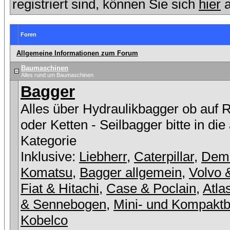
registriert sind, können Sie sich
hier
a
Foren
Allgemeine Informationen zum Forum
Baumaschinen
Alles rund um Baumaschinen
Bagger
Alles über Hydraulikbagger ob auf 
oder Ketten - Seilbagger bitte in die
Kategorie
Inklusive:
Liebherr
,
Caterpillar
,
Dem
Komatsu
,
Bagger allgemein
,
Volvo 
Fiat & Hitachi
,
Case & Poclain
,
Atla
& Sennebogen
,
Mini- und Kompakt
Kobelco