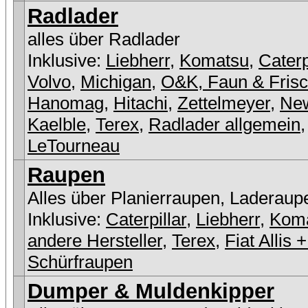
Radlader
alles über Radlader
Inklusive:
Liebherr
,
Komatsu
,
Caterp
Volvo
,
Michigan
,
O&K, Faun & Fris
Hanomag
,
Hitachi
,
Zettelmeyer
,
New
Kaelble
,
Terex
,
Radlader allgemein
,
LeTourneau
Raupen
Alles über Planierraupen, Laderaup
Inklusive:
Caterpillar
,
Liebherr
,
Kom
andere Hersteller
,
Terex
,
Fiat Allis
Schürfraupen
Dumper & Muldenkipper