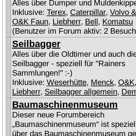
Alles über Dumper und Muldenkipp
Inklusive:
Terex
,
Caterpillar
,
Volvo &
O&K Faun
,
Liebherr
,
Bell
,
Komatsu
(Benutzer im Forum aktiv: 2 Besuch
Seilbagger
Alles über die Oldtimer und auch di
Seilbagger - speziell für "Rainers
Sammlungen!" :-)
Inklusive:
Weserhütte
,
Menck
,
O&K
Liebherr
,
Seilbagger allgemein
,
De
Baumaschinenmuseum
Dieser neue Forumbereich
„Baumaschinenmuseum“ ist speziell
über das Baumaschinenmuseum ge