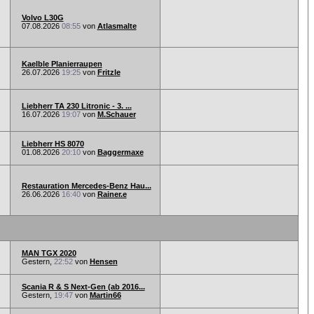
Volvo L30G
07.08.2026
08:55
von
Atlasmalte
Kaelble Planierraupen
26.07.2026
19:25
von
Fritzle
Liebherr TA 230 Litronic - 3. ...
16.07.2026
19:07
von
M.Schauer
Liebherr HS 8070
01.08.2026
20:10
von
Baggermaxe
Restauration Mercedes-Benz Hau...
26.06.2026
16:40
von
Rainer.e
MAN TGX 2020
Gestern,
22:52
von
Hensen
Scania R & S Next-Gen (ab 2016...
Gestern,
19:47
von
Martin66