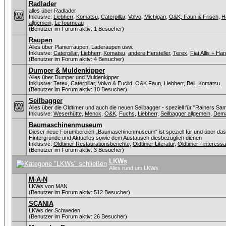
Radlader
alles über Radlader
Inklusive:
Liebherr
,
Komatsu
,
Caterpillar
,
Volvo
,
Michigan
,
O&K, Faun & Frisch
,
H
allgemein
,
LeTourneau
(Benutzer im Forum aktiv: 1 Besucher)
Raupen
Alles über Planierraupen, Laderaupen usw.
Inklusive:
Caterpillar
,
Liebherr
,
Komatsu
,
andere Hersteller
,
Terex
,
Fiat Allis + H
(Benutzer im Forum aktiv: 4 Besucher)
Dumper & Muldenkipper
Alles über Dumper und Muldenkipper
Inklusive:
Terex
,
Caterpillar
,
Volvo & Euclid
,
O&K Faun
,
Liebherr
,
Bell
,
Komatsu
(Benutzer im Forum aktiv: 10 Besucher)
Seilbagger
Alles über die Oldtimer und auch die neuen Seilbagger - speziell für "Rainers Sa
Inklusive:
Weserhütte
,
Menck
,
O&K
,
Fuchs
,
Liebherr
,
Seilbagger allgemein
,
Dem
Baumaschinenmuseum
Dieser neue Forumbereich „Baumaschinenmuseum“ ist speziell für und über da
Hintergründe und Aktuelles sowie dem Austausch diesbezüglich dienen
Inklusive:
Oldtimer Restaurationsberichte
,
Oldtimer Literatur
,
Oldtimer - interes
(Benutzer im Forum aktiv: 3 Besucher)
LKWs
Alles rund um LKWs
M-A-N
LKWs von MAN
(Benutzer im Forum aktiv: 512 Besucher)
SCANIA
LKWs der Schweden
(Benutzer im Forum aktiv: 26 Besucher)