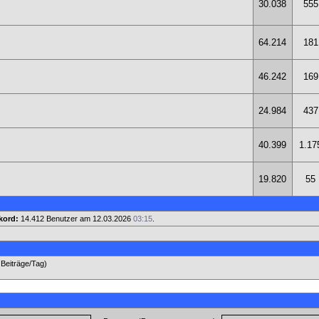
30.038
555
64.214
181
46.242
169
24.984
437
40.399
1.17
19.820
55
kord:
14.412 Benutzer am 12.03.2026
03:15
.
 Beiträge/Tag)