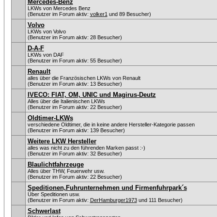
Mercedes-Benz
LKWs von Mercedes Benz
(Benutzer im Forum aktiv:
volker1
und 89 Besucher)
Volvo
LKWs von Volvo
(Benutzer im Forum aktiv: 28 Besucher)
D-A-F
LKWs von DAF
(Benutzer im Forum aktiv: 55 Besucher)
Renault
alles über die Französischen LKWs von Renault
(Benutzer im Forum aktiv: 13 Besucher)
IVECO: FIAT, OM, UNIC und Magirus-Deutz
Alles über die Italienischen LKWs
(Benutzer im Forum aktiv: 22 Besucher)
Oldtimer-LKWs
verschiedene Oldtimer, die in keine andere Hersteller-Kategorie passen
(Benutzer im Forum aktiv: 139 Besucher)
Weitere LKW Hersteller
alles was nicht zu den führenden Marken passt :-)
(Benutzer im Forum aktiv: 32 Besucher)
Blaulichtfahrzeuge
Alles über THW, Feuerwehr usw.
(Benutzer im Forum aktiv: 22 Besucher)
Speditionen,Fuhrunternehmen und Firmenfuhrpark´s
Über Speditionen usw.
(Benutzer im Forum aktiv:
DerHamburger1973
und 111 Besucher)
Schwerlast