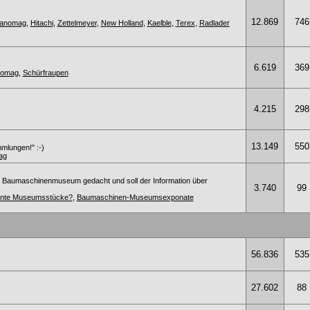
12.869
746
anomag
,
Hitachi
,
Zettelmeyer
,
New Holland
,
Kaelble
,
Terex
,
Radlader
6.619
369
anomag
,
Schürfraupen
4.215
298
13.149
550
mmlungen!" :-)
ag
s Baumaschinenmuseum gedacht und soll der Information über
3.740
99
sante Museumsstücke?
,
Baumaschinen-Museumsexponate
56.836
535
27.602
88