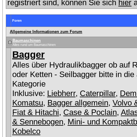
registriert sind, können Sie sich
hier
a
Foren
Allgemeine Informationen zum Forum
Baumaschinen
Alles rund um Baumaschinen
Bagger
Alles über Hydraulikbagger ob auf 
oder Ketten - Seilbagger bitte in die
Kategorie
Inklusive:
Liebherr
,
Caterpillar
,
Dem
Komatsu
,
Bagger allgemein
,
Volvo 
Fiat & Hitachi
,
Case & Poclain
,
Atla
& Sennebogen
,
Mini- und Kompakt
Kobelco