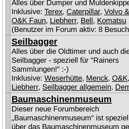
Alles über Dumper und Muldenkipp
Inklusive:
Terex
,
Caterpillar
,
Volvo &
O&K Faun
,
Liebherr
,
Bell
,
Komatsu
(Benutzer im Forum aktiv: 8 Besuch
Seilbagger
Alles über die Oldtimer und auch di
Seilbagger - speziell für "Rainers
Sammlungen!" :-)
Inklusive:
Weserhütte
,
Menck
,
O&K
Liebherr
,
Seilbagger allgemein
,
De
Baumaschinenmuseum
Dieser neue Forumbereich
„Baumaschinenmuseum“ ist speziell
über das Baumaschinenmuseum ge