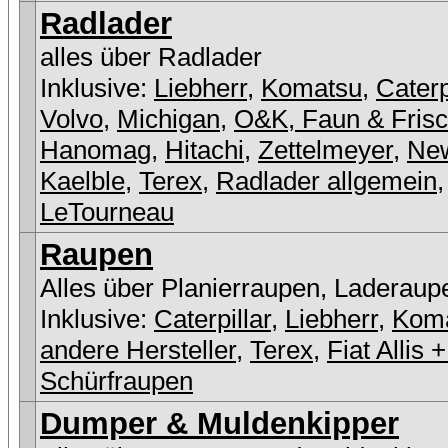
Radlader
alles über Radlader
Inklusive:
Liebherr
,
Komatsu
,
Caterp
Volvo
,
Michigan
,
O&K, Faun & Fris
Hanomag
,
Hitachi
,
Zettelmeyer
,
New
Kaelble
,
Terex
,
Radlader allgemein
,
LeTourneau
Raupen
Alles über Planierraupen, Laderaup
Inklusive:
Caterpillar
,
Liebherr
,
Kom
andere Hersteller
,
Terex
,
Fiat Allis
Schürfraupen
Dumper & Muldenkipper