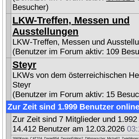
Besucher)
LKW-Treffen, Messen und
Ausstellungen
LKW-Treffen, Messen und Ausstell
(Benutzer im Forum aktiv: 109 Besu
Steyr
LKWs von dem österreichischen Her
Steyr
(Benutzer im Forum aktiv: 15 Besuc
Zur Zeit sind 1.999 Benutzer online
Zur Zeit sind 7 Mitglieder und 1.9
14.412 Benutzer am 12.03.2026
03:
2660Kevin
,
CAT324
,
Daniel954
,
DesignEdition2
,
Dithmarscher
,
Micha62
,
Zwieblinger