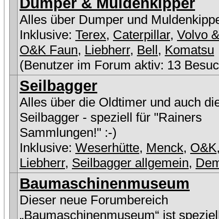
Dumper & Muldenkipper
Alles über Dumper und Muldenkipp
Inklusive:
Terex
,
Caterpillar
,
Volvo &
O&K Faun
,
Liebherr
,
Bell
,
Komatsu
(Benutzer im Forum aktiv: 13 Besuc
Seilbagger
Alles über die Oldtimer und auch di
Seilbagger - speziell für "Rainers
Sammlungen!" :-)
Inklusive:
Weserhütte
,
Menck
,
O&K
Liebherr
,
Seilbagger allgemein
,
De
Baumaschinenmuseum
Dieser neue Forumbereich
„Baumaschinenmuseum“ ist speziell