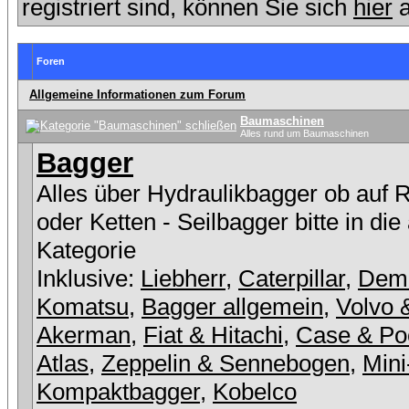
registriert sind, können Sie sich
hier
a
Foren
Allgemeine Informationen zum Forum
Baumaschinen
Alles rund um Baumaschinen
Bagger
Alles über Hydraulikbagger ob auf 
oder Ketten - Seilbagger bitte in die
Kategorie
Inklusive:
Liebherr
,
Caterpillar
,
Dem
Komatsu
,
Bagger allgemein
,
Volvo 
Akerman
,
Fiat & Hitachi
,
Case & Po
Atlas
,
Zeppelin & Sennebogen
,
Mini
Kompaktbagger
,
Kobelco