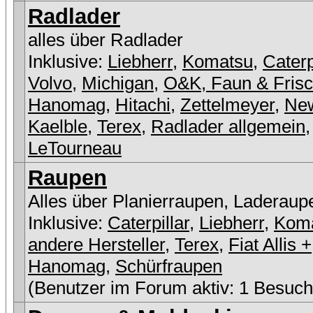
Radlader
alles über Radlader
Inklusive:
Liebherr
,
Komatsu
,
Caterp
Volvo
,
Michigan
,
O&K, Faun & Fris
Hanomag
,
Hitachi
,
Zettelmeyer
,
New
Kaelble
,
Terex
,
Radlader allgemein
,
LeTourneau
Raupen
Alles über Planierraupen, Laderaup
Inklusive:
Caterpillar
,
Liebherr
,
Kom
andere Hersteller
,
Terex
,
Fiat Allis +
Hanomag
,
Schürfraupen
(Benutzer im Forum aktiv: 1 Besuch