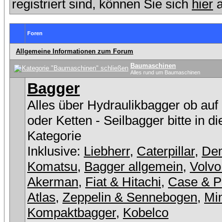
registriert sind, können Sie sich
hier
a
Foren
Allgemeine Informationen zum Forum
Baumaschinen
Alles rund um Baumaschinen
Bagger
Alles über Hydraulikbagger ob auf
oder Ketten - Seilbagger bitte in d
Kategorie
Inklusive:
Liebherr
,
Caterpillar
,
De
Komatsu
,
Bagger allgemein
,
Volvo
Akerman
,
Fiat & Hitachi
,
Case & P
Atlas
,
Zeppelin & Sennebogen
,
Min
Kompaktbagger
,
Kobelco