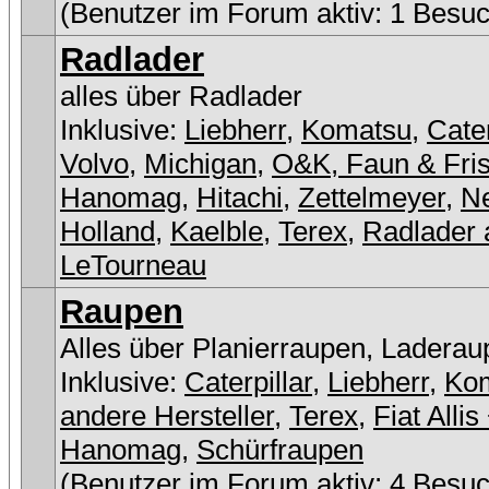
(Benutzer im Forum aktiv: 1 Besuc
Radlader
alles über Radlader
Inklusive:
Liebherr
,
Komatsu
,
Cater
Volvo
,
Michigan
,
O&K, Faun & Fri
Hanomag
,
Hitachi
,
Zettelmeyer
,
N
Holland
,
Kaelble
,
Terex
,
Radlader 
LeTourneau
Raupen
Alles über Planierraupen, Laderau
Inklusive:
Caterpillar
,
Liebherr
,
Ko
andere Hersteller
,
Terex
,
Fiat Allis
Hanomag
,
Schürfraupen
(Benutzer im Forum aktiv: 4 Besuc