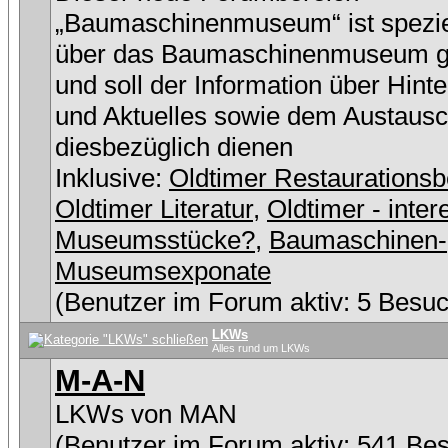
„Baumaschinenmuseum“ ist speziel
über das Baumaschinenmuseum g
und soll der Information über Hint
und Aktuelles sowie dem Austaus
diesbezüglich dienen
Inklusive:
Oldtimer Restaurationsb
Oldtimer Literatur
,
Oldtimer - inter
Museumsstücke?
,
Baumaschinen-
Museumsexponate
(Benutzer im Forum aktiv: 5 Besuc
LKWs
Alles rund um LKWs
M-A-N
LKWs von MAN
(Benutzer im Forum aktiv: 541 Be