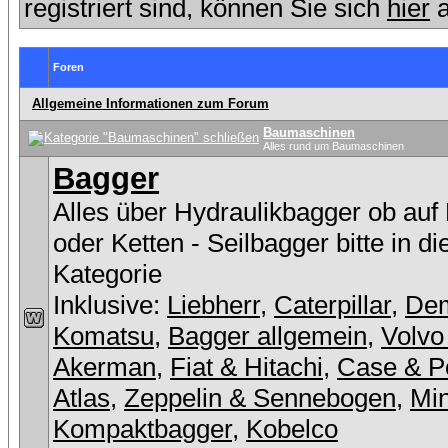
registriert sind, können Sie sich
hier
a
Foren
Allgemeine Informationen zum Forum
Baumaschinen
Alles rund um Baumaschinen
Bagger
Alles über Hydraulikbagger ob auf
oder Ketten - Seilbagger bitte in d
Kategorie
Inklusive:
Liebherr
,
Caterpillar
,
De
Komatsu
,
Bagger allgemein
,
Volvo
Akerman
,
Fiat & Hitachi
,
Case & P
Atlas
,
Zeppelin & Sennebogen
,
Min
Kompaktbagger
,
Kobelco