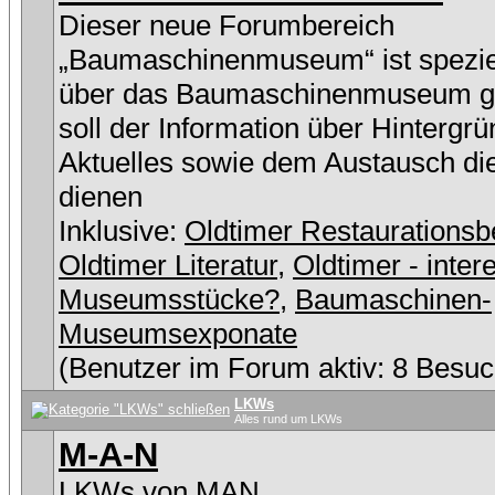
Dieser neue Forumbereich
„Baumaschinenmuseum“ ist speziel
über das Baumaschinenmuseum g
soll der Information über Hintergr
Aktuelles sowie dem Austausch di
dienen
Inklusive:
Oldtimer Restaurationsb
Oldtimer Literatur
,
Oldtimer - inter
Museumsstücke?
,
Baumaschinen-
Museumsexponate
(Benutzer im Forum aktiv: 8 Besuc
LKWs
Alles rund um LKWs
M-A-N
LKWs von MAN