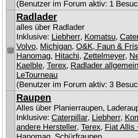
(Benutzer im Forum aktiv: 1 Besuc
Radlader
alles über Radlader
Inklusive:
Liebherr
,
Komatsu
,
Cater
Volvo
,
Michigan
,
O&K, Faun & Fri
Hanomag
,
Hitachi
,
Zettelmeyer
,
Ne
Kaelble
,
Terex
,
Radlader allgemei
LeTourneau
(Benutzer im Forum aktiv: 3 Besuc
Raupen
Alles über Planierraupen, Laderau
Inklusive:
Caterpillar
,
Liebherr
,
Ko
andere Hersteller
,
Terex
,
Fiat Allis
Hanomag
,
Schürfraupen