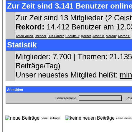
Zur Zeit sind 3.141 Benutzer online
Zur Zeit sind 13 Mitglieder (2 Ge
Rekord:
14.412 Benutzer am 12.
Anton-Allrad
,
Brenner
,
Bus Fahrer
,
Chauffeur
,
glarner
,
Josef58
,
Maradir
,
Marco B
,
Statistik
Mitglieder: 7.700 | Themen: 21.135 
Beiträge/Tag)
Unser neuestes Mitglied heißt:
min
Anmelden
Benutzername:
Pas
neue Beiträge
keine neu