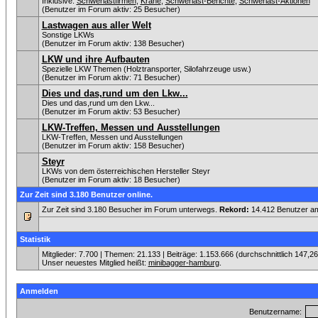
Inklusive:
Schwerlastfirmen
,
Krane
,
Schwerlast-Berichte
,
Schwerlast-Aktionen
(Benutzer im Forum aktiv: 25 Besucher)
Lastwagen aus aller Welt
Sonstige LKWs
(Benutzer im Forum aktiv: 138 Besucher)
LKW und ihre Aufbauten
Spezielle LKW Themen (Holztransporter, Silofahrzeuge usw.)
(Benutzer im Forum aktiv: 71 Besucher)
Dies und das,rund um den Lkw...
Dies und das,rund um den Lkw...
(Benutzer im Forum aktiv: 53 Besucher)
LKW-Treffen, Messen und Ausstellungen
LKW-Treffen, Messen und Ausstellungen
(Benutzer im Forum aktiv: 158 Besucher)
Steyr
LKWs von dem österreichischen Hersteller Steyr
(Benutzer im Forum aktiv: 18 Besucher)
Zur Zeit sind 3.180 Benutzer online.
Zur Zeit sind 3.180 Besucher im Forum unterwegs.
Rekord:
14.412 Benutzer a
Statistik
Mitglieder: 7.700 | Themen: 21.133 | Beiträge: 1.153.666 (durchschnittlich 147,2
Unser neuestes Mitglied heißt:
minibagger-hamburg
.
Anmelden
Benutzername: