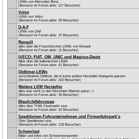
LKWs von Mercedes Benz
(Benutzer im Forum aktiv: 117 Besucher)
Volvo
LKWs von Volvo
(Benutzer im Forum aktiv: 36 Besucher)
D-A-F
LKWs von DAF
(Benutzer im Forum aktiv: 37 Besucher)
Renault
alles über die Französischen LKWs von Renault
(Benutzer im Forum aktiv: 11 Besucher)
IVECO: FIAT, OM, UNIC und Magirus-Deutz
Alles über die Italienischen LKWs
(Benutzer im Forum aktiv: 41 Besucher)
Oldtimer-LKWs
verschiedene Oldtimer, die in keine andere Hersteller-Kategorie passen
(Benutzer im Forum aktiv: 202 Besucher)
Weitere LKW Hersteller
alles was nicht zu den führenden Marken passt :-)
(Benutzer im Forum aktiv: 36 Besucher)
Blaulichtfahrzeuge
Alles über THW, Feuerwehr usw.
(Benutzer im Forum aktiv: 32 Besucher)
Speditionen,Fuhrunternehmen und Firmenfuhrpark´s
Über Speditionen usw.
(Benutzer im Forum aktiv: 129 Besucher)
Schwerlast
Bilder und Infos von Schwertransporten