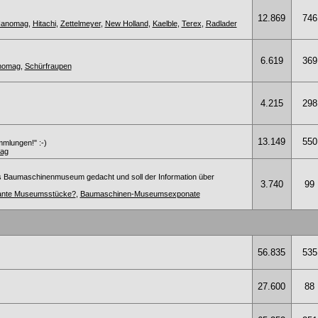
12.869
746
anomag
,
Hitachi
,
Zettelmeyer
,
New Holland
,
Kaelble
,
Terex
,
Radlader
6.619
369
anomag
,
Schürfraupen
4.215
298
13.149
550
mmlungen!" :-)
ag
s Baumaschinenmuseum gedacht und soll der Information über
3.740
99
ssante Museumsstücke?
,
Baumaschinen-Museumsexponate
56.835
535
27.600
88