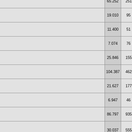
65.252
251
19.010
95
11.400
51
7.074
76
25.846
155
104.387
462
21.627
177
6.947
46
86.797
935
30.037
555