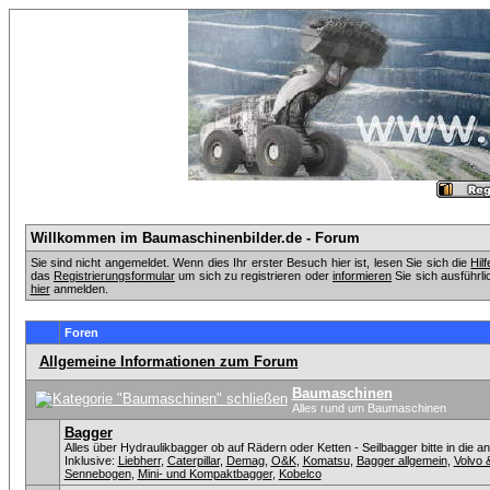
Willkommen im Baumaschinenbilder.de - Forum
Sie sind nicht angemeldet. Wenn dies Ihr erster Besuch hier ist, lesen Sie sich die
Hil
das
Registrierungsformular
um sich zu registrieren oder
informieren
Sie sich ausführli
hier
anmelden.
Foren
Allgemeine Informationen zum Forum
Baumaschinen
Alles rund um Baumaschinen
Bagger
Alles über Hydraulikbagger ob auf Rädern oder Ketten - Seilbagger bitte in die a
Inklusive:
Liebherr
,
Caterpillar
,
Demag
,
O&K
,
Komatsu
,
Bagger allgemein
,
Volvo 
Sennebogen
,
Mini- und Kompaktbagger
,
Kobelco