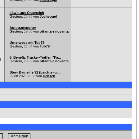
Lkw's aus Österreich
Gestern,
20:53
von
Jochvogel
Autotransporter
Gestern,
19:50
von
ottanta e novanta
Unterwegs mit Tob79
Gestern,
21:34
von
Tob79
5. Benefiz Trucker-Treffen "Fa...
4
Gestern,
20:02
von
ottanta e novanta
Steyr Baureihe 92 (Leichte -u....
02.08.2026
11:38
von
Hensen