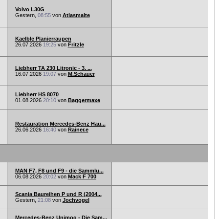
Volvo L30G
Gestern,
08:55
von
Atlasmalte
Kaelble Planierraupen
26.07.2026
19:25
von
Fritzle
Liebherr TA 230 Litronic - 3. ...
16.07.2026
19:07
von
M.Schauer
Liebherr HS 8070
01.08.2026
20:10
von
Baggermaxe
Restauration Mercedes-Benz Hau...
26.06.2026
16:40
von
Rainer.e
MAN F7, F8 und F9 - die Sammlu...
06.08.2026
20:02
von
Mack F 700
Scania Baureihen P und R (2004...
Gestern,
21:08
von
Jochvogel
Mercedes-Benz Unimog - Die Sam...