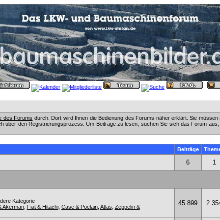
fe des Forums
durch. Dort wird Ihnen die Bedienung des Forums näher erklärt. Sie müssen 
ch über den Registrierungsprozess. Um Beiträge zu lesen, suchen Sie sich das Forum aus, das
Beiträge
Them
6
1
ndere Kategorie
45.899
2.35
& Akerman
,
Fiat & Hitachi
,
Case & Poclain
,
Atlas
,
Zeppelin &