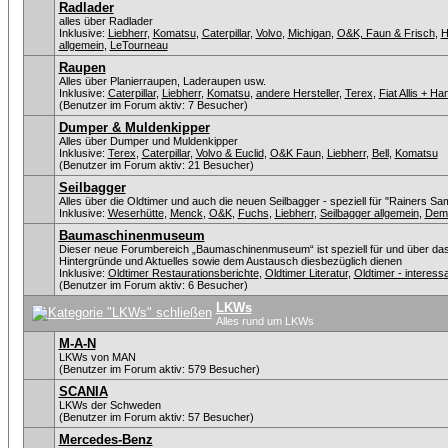
Radlader
alles über Radlader
Inklusive:
Liebherr
,
Komatsu
,
Caterpillar
,
Volvo
,
Michigan
,
O&K, Faun & Frisch
,
H
allgemein
,
LeTourneau
Raupen
Alles über Planierraupen, Laderaupen usw.
Inklusive:
Caterpillar
,
Liebherr
,
Komatsu
,
andere Hersteller
,
Terex
,
Fiat Allis + H
(Benutzer im Forum aktiv: 7 Besucher)
Dumper & Muldenkipper
Alles über Dumper und Muldenkipper
Inklusive:
Terex
,
Caterpillar
,
Volvo & Euclid
,
O&K Faun
,
Liebherr
,
Bell
,
Komatsu
(Benutzer im Forum aktiv: 21 Besucher)
Seilbagger
Alles über die Oldtimer und auch die neuen Seilbagger - speziell für "Rainers Sa
Inklusive:
Weserhütte
,
Menck
,
O&K
,
Fuchs
,
Liebherr
,
Seilbagger allgemein
,
Dem
Baumaschinenmuseum
Dieser neue Forumbereich „Baumaschinenmuseum“ ist speziell für und über da
Hintergründe und Aktuelles sowie dem Austausch diesbezüglich dienen
Inklusive:
Oldtimer Restaurationsberichte
,
Oldtimer Literatur
,
Oldtimer - intere
(Benutzer im Forum aktiv: 6 Besucher)
LKWs
Alles rund um LKWs
M-A-N
LKWs von MAN
(Benutzer im Forum aktiv: 579 Besucher)
SCANIA
LKWs der Schweden
(Benutzer im Forum aktiv: 57 Besucher)
Mercedes-Benz