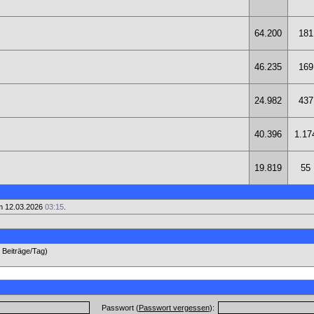
64.200
181
46.235
169
24.982
437
40.396
1.17
19.819
55
m 12.03.2026
03:15
.
6 Beiträge/Tag)
Passwort (
Passwort vergessen
):