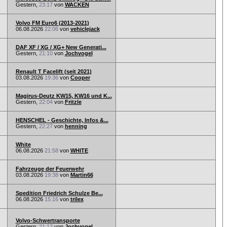
Gestern,
23:17
von
WACKEN
Volvo FM Euro6 (2013-2021)
06.08.2026
22:06
von
vehiclejack
DAF XF / XG / XG+ New Generati...
Gestern,
21:10
von
Jochvogel
Renault T Facelift (seit 2021)
03.08.2026
19:36
von
Cooper
Magirus-Deutz KW15, KW16 und K...
Gestern,
22:04
von
Fritzle
HENSCHEL - Geschichte, Infos &...
Gestern,
22:27
von
henning
White
06.08.2026
21:58
von
WHITE
Fahrzeuge der Feuerwehr
03.08.2026
19:38
von
Martin66
Spedition Friedrich Schulze Be...
06.08.2026
15:16
von
trilex
Volvo-Schwertransporte
Gestern,
21:12
von
Jochvogel