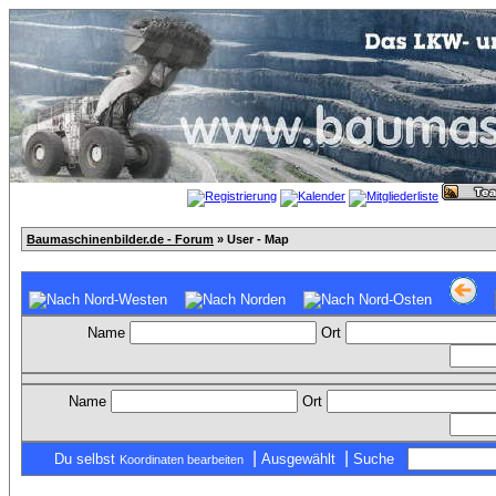
Baumaschinenbilder.de - Forum
» User - Map
Name
Ort
Name
Ort
|
|
Du selbst
Ausgewählt
Suche
Koordinaten bearbeiten