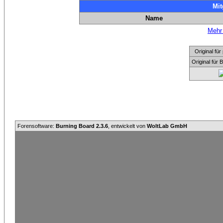
Mit
Name
Mehr 
Original f
Original für
Forensoftware:
Burning Board 2.3.6
, entwickelt von
WoltLab GmbH