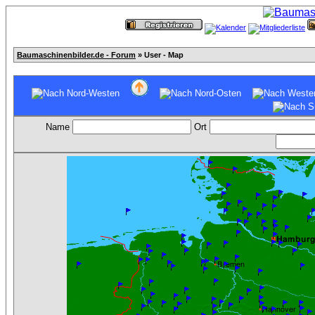
Baumaschinenbilder.de - Forum
» User - Map
Name
Ort