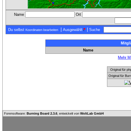
Name
Ort
|
|
Du selbst
Ausgewählt
Suche
Koordinaten bearbeiten
Mitgl
Name
Mehr Mi
Original für
Original für Bu
Forensoftware:
Burning Board 2.3.6
, entwickelt von
WoltLab GmbH