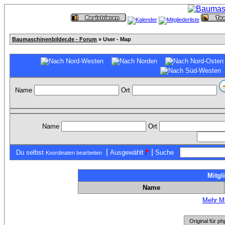
Baumaschinenbilder.de - Forum
» User - Map
Name
Ort
Name
Ort
|
|
Du selbst
Ausgewählt
Suche
Koordinaten bearbeiten
Mitgl
Name
Mehr Mi
Original für