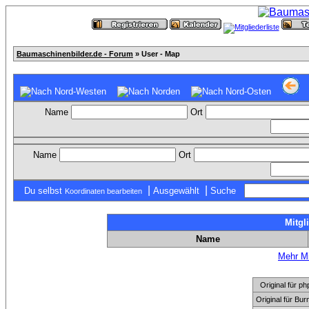
Baumaschinenbilder.de - Forum
» User - Map
Name
Ort
Name
Ort
|
|
Du selbst
Ausgewählt
Suche
Koordinaten bearbeiten
Mitgl
Name
Mehr Mi
Original für
Original für Bu