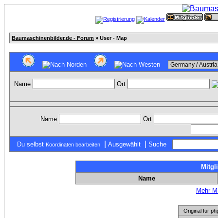
Baumaschinenbilder.de - Forum
» User - Map
Name
Ort
Name
Ort
|
|
Du selbst
Ausgewählt
Suche
Koordinaten bearbeiten
Mitgl
Name
Mehr Mi
Original für