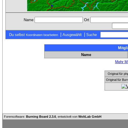
Name
Ort
|
|
Du selbst
Ausgewählt
Suche
Koordinaten bearbeiten
Mitgl
Name
Mehr Mi
Original für
Original für Bu
Forensoftware:
Burning Board 2.3.6
, entwickelt von
WoltLab GmbH