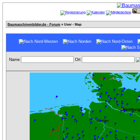
Baumaschinenbilder.de - Forum
» User - Map
Name
Ort