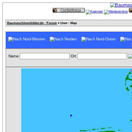
Baumaschinenbilder.de - Forum
» User - Map
Name
Ort