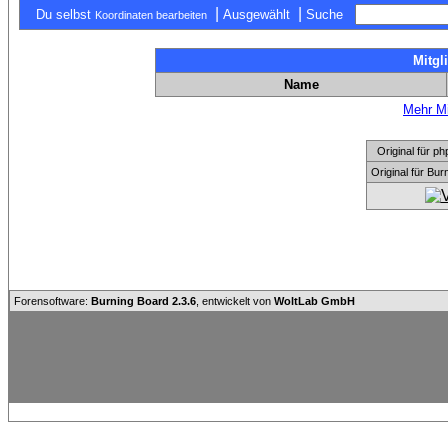
|
|
Du selbst
Ausgewählt
Suche
Koordinaten bearbeiten
Mitgl
Name
Mehr Mi
Original für
Original für Bu
Forensoftware:
Burning Board 2.3.6
, entwickelt von
WoltLab GmbH