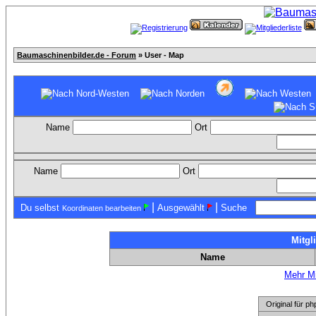
Baumaschinenbilder.de - Forum
» User - Map
Name
Ort
Name
Ort
|
|
Du selbst
Ausgewählt
Suche
Koordinaten bearbeiten
Mitgl
Name
Mehr Mi
Original für