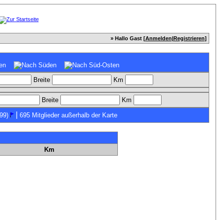
» Hallo Gast [
Anmelden
|
Registrieren
]
Breite
Km
Breite
Km
|
99)
695 Mitglieder außerhalb der Karte
Km