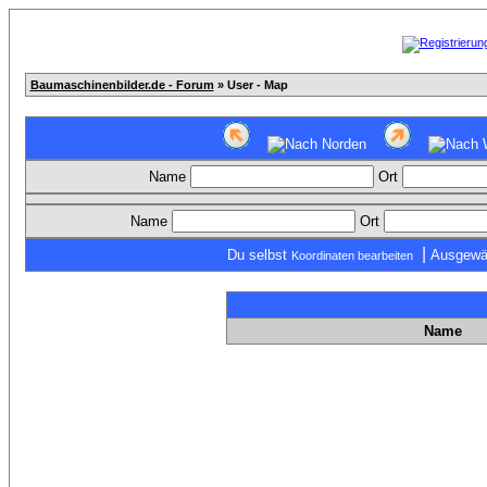
Baumaschinenbilder.de - Forum
» User - Map
Name
Ort
Name
Ort
|
Du selbst
Ausgewä
Koordinaten bearbeiten
Name