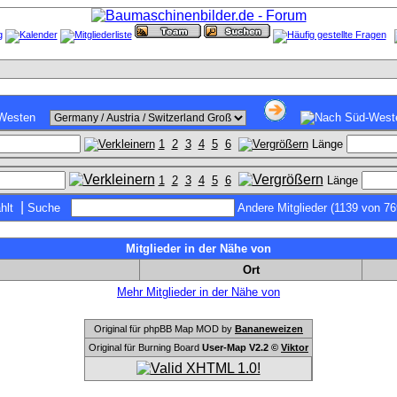
1
2
3
4
5
6
Länge
1
2
3
4
5
6
Länge
|
hlt
Suche
Andere Mitglieder (1139 von 76
Mitglieder in der Nähe von
Ort
Mehr Mitglieder in der Nähe von
Original für phpBB Map MOD by
Bananeweizen
Original für Burning Board
User-Map V2.2 ©
Viktor