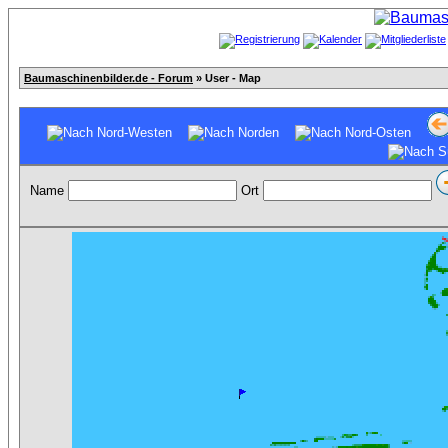
Baumaschinenbilder.de - Forum
» User - Map
Name
Ort