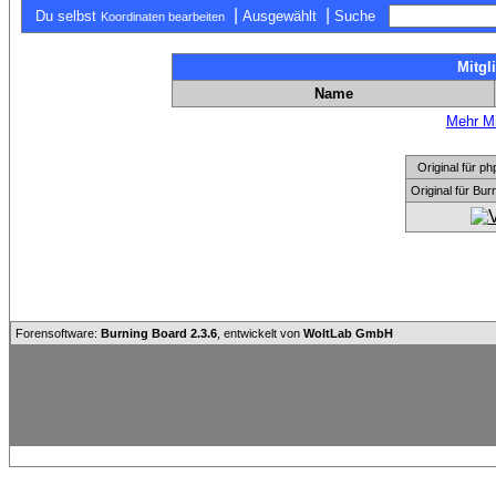
|
|
Du selbst
Ausgewählt
Suche
Koordinaten bearbeiten
Mitgl
Name
Mehr Mi
Original für
Original für Bu
Forensoftware:
Burning Board 2.3.6
, entwickelt von
WoltLab GmbH