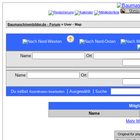
Baumaschinenbilder.de - Forum
» User - Map
Name
Ort
Name
Ort
|
|
Du selbst
Ausgewählt
Suche
Koordinaten bearbeiten
Mitgl
Name
Mehr Mi
Original für